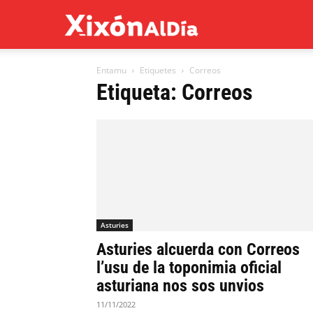
Xixón
Entamu
Etiquetes
Correos
al
Etiqueta: Correos
día
Asturies
Asturies alcuerda con Correos
l’usu de la toponimia oficial
asturiana nos sos unvios
11/11/2022