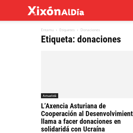
Xixón
Entamu
Etiquetes
Donaciones
al
Etiqueta: donaciones
día
Actualidá
L’Axencia Asturiana de
Cooperación al Desenvolvimien
llama a facer donaciones en
solidaridá con Ucraína