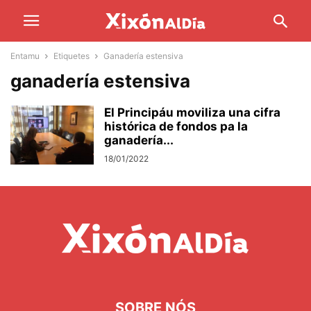
Entamu
Etiquetes
Ganadería estensiva
ganadería estensiva
El Principáu moviliza una cifra
histórica de fondos pa la
ganadería...
18/01/2022
SOBRE NÓS