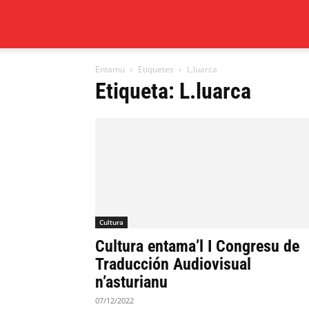
Xixón
Entamu
Etiquetes
L.luarca
al
Etiqueta: L.luarca
día
Cultura
Cultura entama’l I Congresu de
Traducción Audiovisual
n’asturianu
07/12/2022