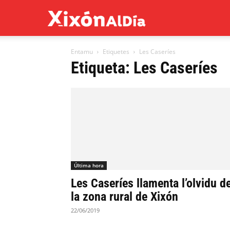
Xixón
Entamu
Etiquetes
Les Caseríes
al
Etiqueta: Les Caseríes
día
Última hora
Les Caseríes llamenta l’olvidu d
la zona rural de Xixón
22/06/2019