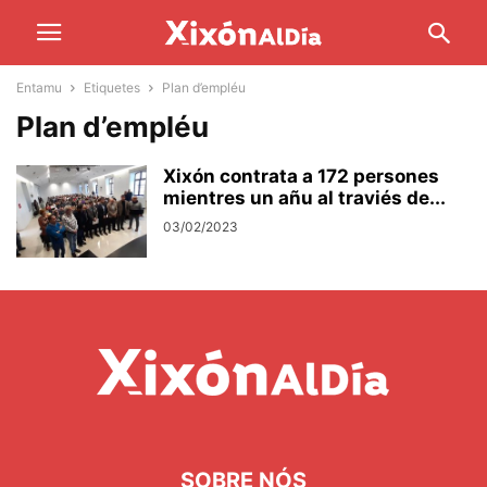
Entamu
Etiquetes
Plan d’empléu
Plan d’empléu
Xixón contrata a 172 persones
mientres un añu al traviés de...
03/02/2023
SOBRE NÓS