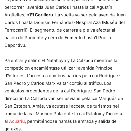
percorrer l’avenida Juan Carlos I hasta la cai Agustín
Argüelles, n’
El Cerilleru
. La vuelta va ser pela avenida Juan
Carlos I hasta Dionisio Fernández-Nespral Aza (Muséu del
Ferrocarril). El segmentu de carrera a pie va afectar al
paséu de Poniente y cera de Fomentu hasta’l Puertu
Deportivu.
Pa entrar y salir d’El Natahoyo y La Calzada mientres la
competición encamiéntase utilizar l’avenida Príncipe
d’Asturies. L’accesu a dambos barrios pela cai Rodríguez
San Pedro y Carlos Marx va tar cortáu al tráficu. Los
vehículos procedentes de la cai Rodríguez San Pedro
dirección La Calzada van ser esviaos pela cai Marqués de
San Esteban. Amás, va acutase l’accesu de turismos nel
tramu de la cai Mariano Pola ente la cai Palafox y l’accesu
al
Acuariu
, permitiéndose namás la entrada y salida de
garaxes.