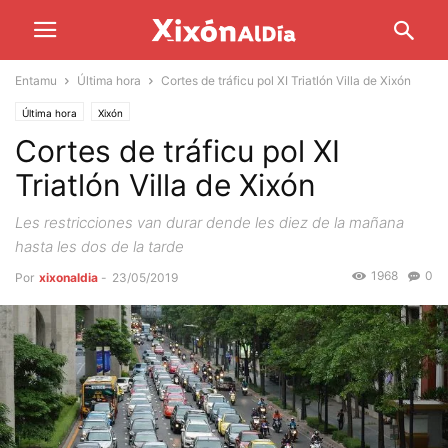
Entamu
Última hora
Cortes de tráficu pol XI Triatlón Villa de Xixón
Última hora
Xixón
Cortes de tráficu pol XI
Triatlón Villa de Xixón
Les restricciones van durar dende les diez de la mañana
hasta les dos de la tarde
1968
0
Por
xixonaldia
-
23/05/2019