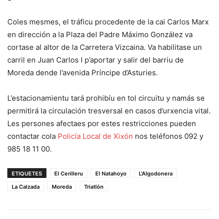
Coles mesmes, el tráficu procedente de la cai Carlos Marx
en dirección a la Plaza del Padre Máximo González va
cortase al altor de la Carretera Vizcaina. Va habilitase un
carril en Juan Carlos I p’aportar y salir del barriu de
Moreda dende l’avenida Príncipe d’Asturies.
L’estacionamientu tará prohibíu en tol circuitu y namás se
permitirá la circulación tresversal en casos d’urxencia vital.
Les persones afectaes por estes restricciones pueden
contactar cola
Policía Local de Xixón
nos teléfonos 092 y
985 18 11 00.
ETIQUETES
El Cerilleru
El Natahoyo
L'Algodonera
La Calzada
Moreda
Triatlón