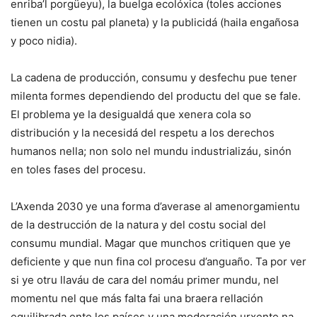
enriba’l porgüeyu), la buelga ecolóxica (toles acciones
tienen un costu pal planeta) y la publicidá (haila engañosa
y poco nidia).
La cadena de producción, consumu y desfechu pue tener
milenta formes dependiendo del productu del que se fale.
El problema ye la desigualdá que xenera cola so
distribución y la necesidá del respetu a los derechos
humanos nella; non solo nel mundu industrializáu, sinón
en toles fases del procesu.
L’Axenda 2030 ye una forma d’averase al amenorgamientu
de la destrucción de la natura y del costu social del
consumu mundial. Magar que munchos critiquen que ye
deficiente y que nun fina col procesu d’anguaño. Ta por ver
si ye otru llaváu de cara del nomáu primer mundu, nel
momentu nel que más falta fai una braera rellación
equilibrada ente los países y una moderación urxente na