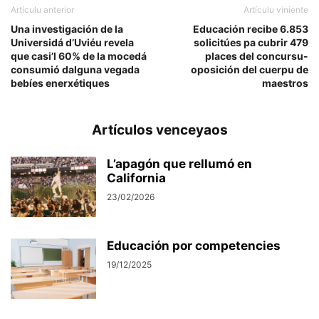
Artículu anterior
Artículu viniente
Una investigación de la
Educación recibe 6.853
Universidá d’Uviéu revela
solicitúes pa cubrir 479
que casi’l 60% de la mocedá
places del concursu-
consumió dalguna vegada
oposición del cuerpu de
bebíes enerxétiques
maestros
Artículos venceyaos
L’apagón que rellumó en
California
23/02/2026
Educación por competencies
19/12/2025