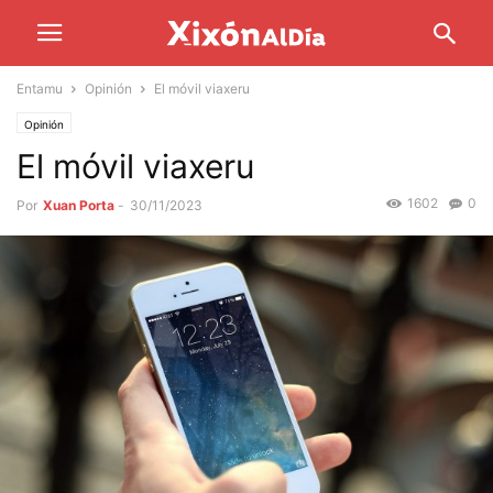
Entamu
Opinión
El móvil viaxeru
Opinión
El móvil viaxeru
1602
0
Por
Xuan Porta
-
30/11/2023