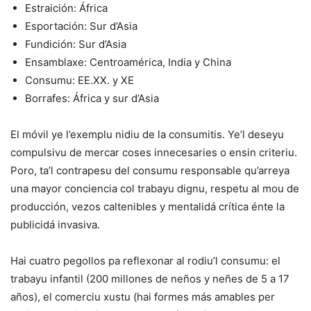
Estraición: África
Esportación: Sur d’Asia
Fundición: Sur d’Asia
Ensamblaxe: Centroamérica, India y China
Consumu: EE.XX. y XE
Borrafes: África y sur d’Asia
El móvil ye l’exemplu nidiu de la consumitis. Ye’l deseyu
compulsivu de mercar coses innecesaries o ensin criteriu.
Poro, ta’l contrapesu del consumu responsable qu’arreya
una mayor conciencia col trabayu dignu, respetu al mou de
producción, vezos caltenibles y mentalidá crítica énte la
publicidá invasiva.
Hai cuatro pegollos pa reflexonar al rodiu’l consumu: el
trabayu infantil (200 millones de neños y neñes de 5 a 17
años), el comerciu xustu (hai formes más amables per