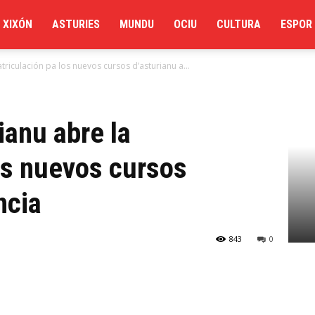
XIXÓN
ASTURIES
MUNDU
OCIU
CULTURA
ESPOR
atriculación pa los nuevos cursos d’asturianu a...
ianu abre la
os nuevos cursos
ncia
843
0