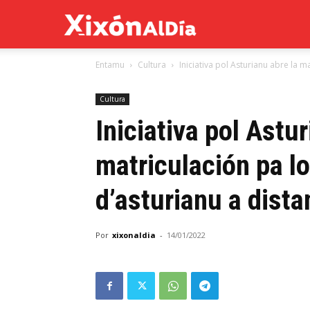
Xixón
Entamu
Cultura
Iniciativa pol Asturianu abre la m
al
Cultura
día
Iniciativa pol Astur
matriculación pa l
d’asturianu a dista
Por
xixonaldia
-
14/01/2022