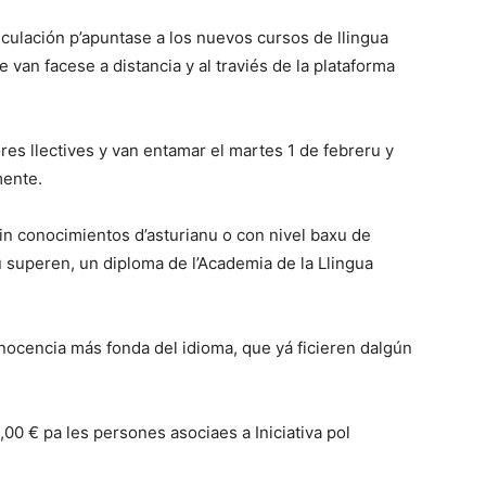
riculación p’apuntase a los nuevos cursos de llingua
ue van facese a distancia y al traviés de la plataforma
es llectives y van entamar el martes 1 de febreru y
mente.
sin conocimientos d’asturianu o con nivel baxu de
u superen, un diploma de l’Academia de la Llingua
onocencia más fonda del idioma, que yá ficieren dalgún
,00 € pa les persones asociaes a Iniciativa pol