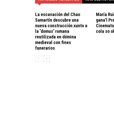
La escavación del Chao
María Ru
Samartín descubre una
gana’l Pr
nueva construcción xunto a
Cinematog
la ‘domus’ romana
cola so ob
reutilizada en dómina
medieval con fines
funerarios