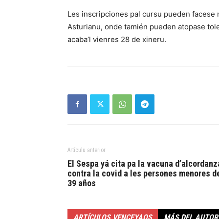
Les inscripciones pal cursu pueden facese nu
Asturianu, onde tamién pueden atopase tole
acaba’l vienres 28 de xineru.
Artículu anterior
El Sespa yá cita pa la vacuna d’alcordanz
contra la covid a les persones menores d
39 años
ARTÍCULOS VENCEYAOS
MÁS DEL AUTOR