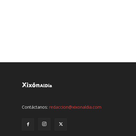
Contáctanos:
redaccion@xixonaldia.com