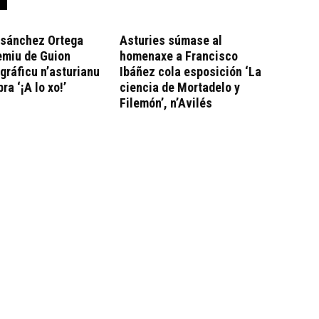
isánchez Ortega
Asturies súmase al
emiu de Guion
homenaxe a Francisco
ráficu n’asturianu
Ibáñez cola esposición ‘La
ra ‘¡A lo xo!’
ciencia de Mortadelo y
Filemón’, n’Avilés