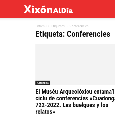
Xixón
Entamu
Etiquetes
Conferencies
al
Etiqueta: Conferencies
día
Actualidá
El Muséu Arqueolóxicu entama’l
ciclu de conferencies «Cuadong
722-2022. Les buelgues y los
relatos»