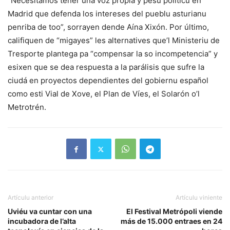
“Necesitamos tener una voz propia y pesu políticu en
Madrid que defenda los intereses del pueblu asturianu
penriba de too”, sorrayen dende Aína Xixón. Por último,
califiquen de “migayes” les alternatives que’l Ministeriu de
Tresporte plantega pa “compensar la so incompetencia” y
esixen que se dea respuesta a la parálisis que sufre la
ciudá en proyectos dependientes del gobiernu español
como esti Vial de Xove, el Plan de Víes, el Solarón o’l
Metrotrén.
Artículu anterior
Artículu viniente
Uviéu va cuntar con una
El Festival Metrópoli viende
incubadora de l’alta
más de 15.000 entraes en 24