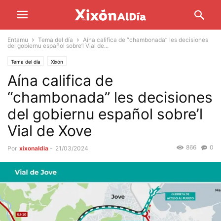
Entamu
Tema del día
Aína califica de “chambonada” les decisiones
del gobiernu español sobre’l Vial de...
Tema del día
Xixón
Aína califica de
“chambonada” les decisiones
del gobiernu español sobre’l
Vial de Xove
866
0
Por
xixonaldia
-
21/03/2024