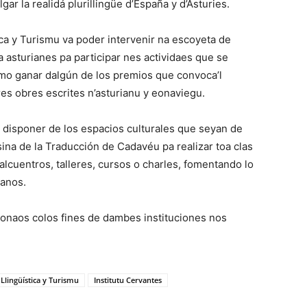
lgar la realidá plurillingüe d’España y d’Asturies.
ica y Turismu va poder intervenir na escoyeta de
ua asturianes pa participar nes actividaes que se
mo ganar dalgún de los premios que convoca’l
es obres escrites n’asturianu y eonaviegu.
er disponer de los espacios culturales que seyan de
asina de la Traducción de Cadavéu pa realizar toa clas
alcuentros, talleres, cursos o charles, fomentando lo
ianos.
ionaos colos fines de dambes instituciones nos
 Llingüística y Turismu
Institutu Cervantes