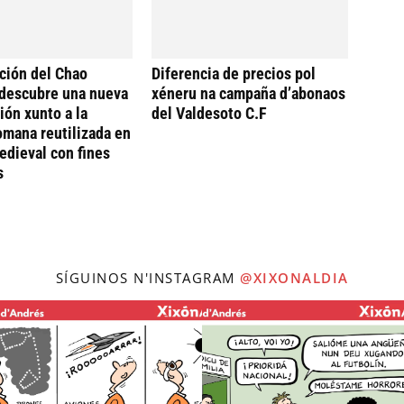
ción del Chao
Diferencia de precios pol
descubre una nueva
xéneru na campaña d’abonaos
ión xunto a la
del Valdesoto C.F
omana reutilizada en
dieval con fines
s
SÍGUINOS N'INSTAGRAM
@XIXONALDIA