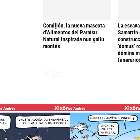
Comiḷḷón, la nueva mascota
La escava
d’Alimentos del Paraísu
Samartín 
Natural inspirada nun gallu
construcc
montés
‘domus’ r
dómina me
funerario