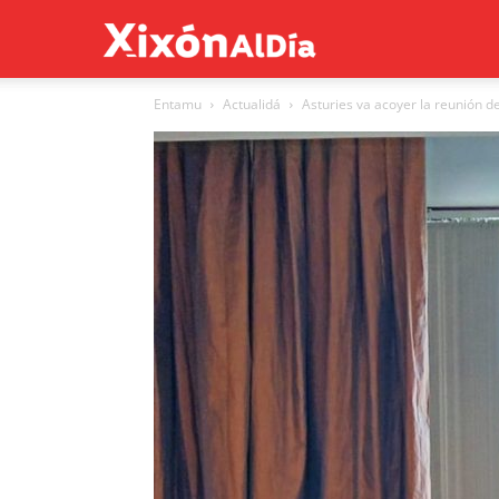
Xixón
Entamu
Actualidá
Asturies va acoyer la reunión de 
al
día