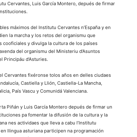
itutu Cervantes, Luis García Montero, depués de firmar
nstituciones.
bles máximos del Institutu Cervantes n’España y en
dien la marcha y los retos del organismu que
 cooficiales y divulga la cultura de los países
 axenda del organismu del Ministeriu d’Asuntos
l Principáu d’Asturies.
el Cervantes fixéronse tolos años en delles ciudaes
dalucía, Castiella y Llión, Castiella-La Mancha,
alicia, País Vascu y Comunidá Valenciana.
rta Piñán y Luis García Montero depués de firmar un
uciones pa fomentar la difusión de la cultura y la
iana nes actividaes que lleva a cabu l’Institutu
 en llingua asturiana participen na programación