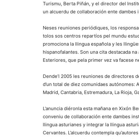
Turismu, Berta Piñán, y el director del Inst
un alcuerdu de collaboración ente dambes i
Neses reuniones periódiques, los responsa
tolos sos centros repartíos pel mundu estu
promociona la llingua española y les llingües
hispanofalantes. Son una cita destacada na
Esteriores, que pela primer vez va facese ne
Dende’l 2005 les reuniones de directores d
d’un total de diez comunidaes autónomes: An
Madrid, Cantabria, Estremadura, La Rioja, G
L’anuncia diéronla esta mañana en Xixón Be
conveniu de collaboración ente dambes instit
llingua asturianes y integrar la llingua astur
Cervantes. L’alcuerdu contempla qu’autores