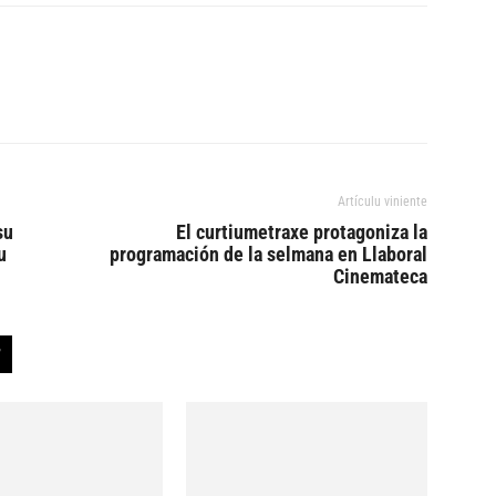
Artículu viniente
su
El curtiumetraxe protagoniza la
u
programación de la selmana en Llaboral
Cinemateca