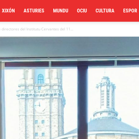
XIXÓN
ASTURIES
MUNDU
OCIU
CULTURA
ESPOR
directores del Institutu Cervantes del 11...