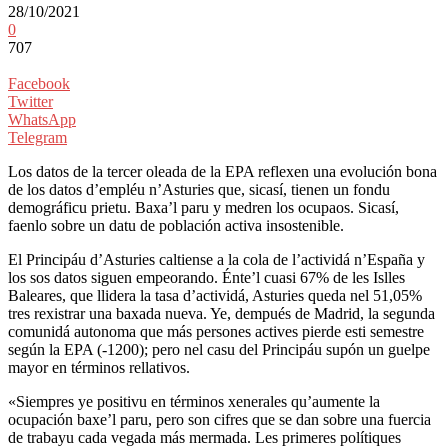
28/10/2021
0
707
Facebook
Twitter
WhatsApp
Telegram
Los datos de la tercer oleada de la EPA reflexen una evolución bona
de los datos d’empléu n’Asturies que, sicasí, tienen un fondu
demográficu prietu. Baxa’l paru y medren los ocupaos. Sicasí,
faenlo sobre un datu de población activa insostenible.
El Principáu d’Asturies caltiense a la cola de l’actividá n’España y
los sos datos siguen empeorando. Énte’l cuasi 67% de les Islles
Baleares, que llidera la tasa d’actividá, Asturies queda nel 51,05%
tres rexistrar una baxada nueva. Ye, dempués de Madrid, la segunda
comunidá autonoma que más persones actives pierde esti semestre
según la EPA (-1200); pero nel casu del Principáu supón un guelpe
mayor en términos rellativos.
«Siempres ye positivu en términos xenerales qu’aumente la
ocupación baxe’l paru, pero son cifres que se dan sobre una fuercia
de trabayu cada vegada más mermada. Les primeres polítiques