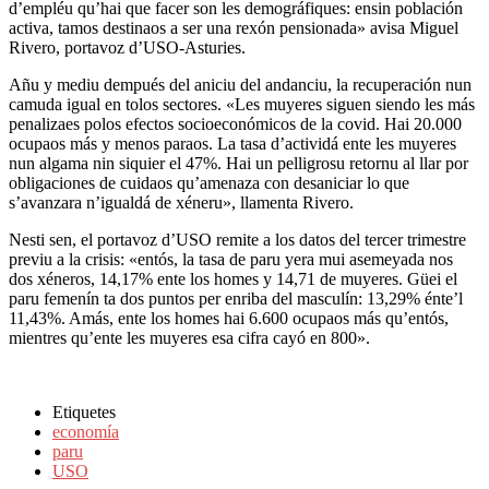
d’empléu qu’hai que facer son les demográfiques: ensin población
activa, tamos destinaos a ser una rexón pensionada» avisa Miguel
Rivero, portavoz d’USO-Asturies.
Añu y mediu dempués del aniciu del andanciu, la recuperación nun
camuda igual en tolos sectores. «Les muyeres siguen siendo les más
penalizaes polos efectos socioeconómicos de la covid. Hai 20.000
ocupaos más y menos paraos. La tasa d’actividá ente les muyeres
nun algama nin siquier el 47%. Hai un pelligrosu retornu al llar por
obligaciones de cuidaos qu’amenaza con desaniciar lo que
s’avanzara n’igualdá de xéneru», llamenta Rivero.
Nesti sen, el portavoz d’USO remite a los datos del tercer trimestre
previu a la crisis: «entós, la tasa de paru yera mui asemeyada nos
dos xéneros, 14,17% ente los homes y 14,71 de muyeres. Güei el
paru femenín ta dos puntos per enriba del masculín: 13,29% énte’l
11,43%. Amás, ente los homes hai 6.600 ocupaos más qu’entós,
mientres qu’ente les muyeres esa cifra cayó en 800».
Etiquetes
economía
paru
USO