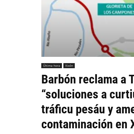
Última hora
Xixón
Barbón reclama a 
“soluciones a curti
tráficu pesáu y am
contaminación en 