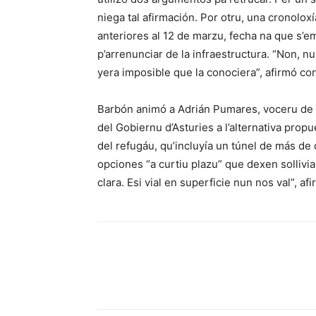
niega tal afirmación. Por otru, una cronolox
anteriores al 12 de marzu, fecha na que s’e
p’arrenunciar de la infraestructura. “Non, n
yera imposible que la conociera”, afirmó co
Barbón animó a Adrián Pumares, voceru de Fo
del Gobiernu d’Asturies a l’alternativa propu
del refugáu, qu’incluyía un túnel de más de 
opciones “a curtiu plazu” que dexen solliviar
clara. Esi vial en superficie nun nos val”, afi