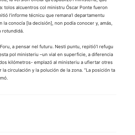
ía: tolos alcuentros col ministru Óscar Ponte fueron
mitió l’informe técnicu que remana’l departamentu
un la conocía [la decisión], non podía conocer y, amás,
n rotundidá.
ru, a pensar nel futuru. Nesti puntu, repitió’l refugu
esta pol ministeriu –un vial en superficie, a diferencia
dos kilómetros- emplazó al ministeriu a ufiertar otres
 la circulación y la polución de la zona. “La posición ta
rmó.