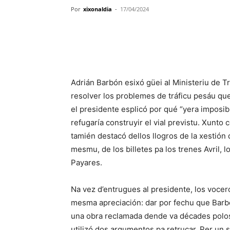
Por
xixonaldia
-
17/04/2024
Adrián Barbón esixó güei al Ministeriu de Tr
resolver los problemes de tráficu pesáu que
el presidente esplicó por qué “yera imposib
refugaría construyir el vial previstu. Xunto
tamién destacó dellos llogros de la xestión
mesmu, de los billetes pa los trenes Avril, 
Payares.
Na vez d’entrugues al presidente, los vocer
mesma apreciación: dar por fechu que Barbó
una obra reclamada dende va décades polos 
utilizó dos argumentos pa retrucar. Per un sit