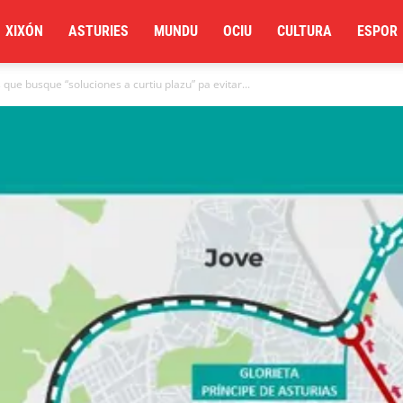
XIXÓN
ASTURIES
MUNDU
OCIU
CULTURA
ESPOR
ue busque “soluciones a curtiu plazu” pa evitar...