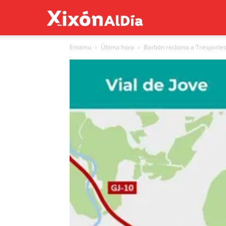
Xixón
Entamu
Última hora
Barbón reclama a Tresportes q
al
día