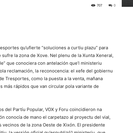
707
0
esportes qu’ufierte “soluciones a curtiu plazu” para
 sufre la zona de Xove. Nel plenu de la Xunta Xeneral,
le” que conociera con antelación que’l ministeriu
 cola reclamación, la reconocencia: el xefe del gobiernu
 de Tresportes, como la puesta a la venta, mañana
los más rápidos que van circular pola variante de
os del Partíu Popular, VOX y Foru coincidieron na
n conocía de mano el carpetazo al proyectu del vial,
vecinos de la zona Oeste de Xixón. El presidente
iu, la versión oficial qu’espublizó’l ministeriu, que