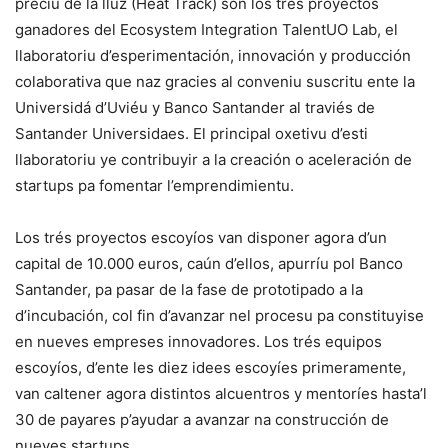
preciu de la lluz (Heat Track) son los trés proyectos
ganadores del Ecosystem Integration TalentUO Lab, el
llaboratoriu d’esperimentación, innovación y producción
colaborativa que naz gracies al conveniu suscritu ente la
Universidá d’Uviéu y Banco Santander al traviés de
Santander Universidaes. El principal oxetivu d’esti
llaboratoriu ye contribuyir a la creación o aceleración de
startups pa fomentar l’emprendimientu.
Los trés proyectos escoyíos van disponer agora d’un
capital de 10.000 euros, caún d’ellos, apurríu pol Banco
Santander, pa pasar de la fase de prototipado a la
d’incubación, col fin d’avanzar nel procesu pa constituyise
en nueves empreses innovadores. Los trés equipos
escoyíos, d’ente les diez idees escoyíes primeramente,
van caltener agora distintos alcuentros y mentoríes hasta’l
30 de payares p’ayudar a avanzar na construcción de
nueves startups.