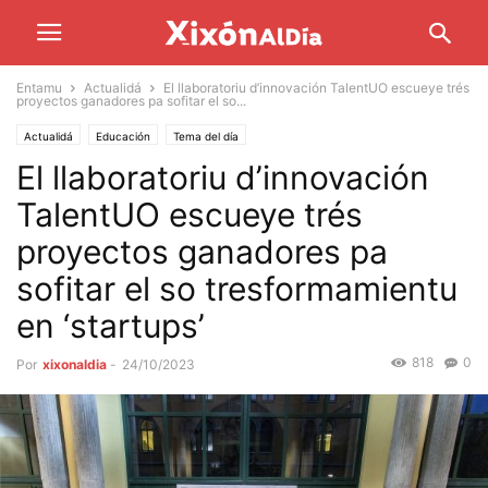
Entamu
Actualidá
El llaboratoriu d’innovación TalentUO escueye trés
proyectos ganadores pa sofitar el so...
Actualidá
Educación
Tema del día
El llaboratoriu d’innovación
TalentUO escueye trés
proyectos ganadores pa
sofitar el so tresformamientu
en ‘startups’
818
0
Por
xixonaldia
-
24/10/2023