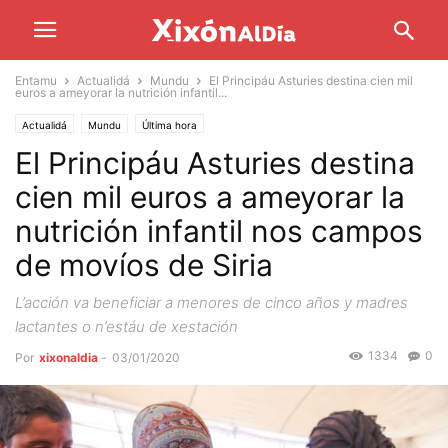
Entamu
Actualidá
Mundu
El Principáu Asturies destina cien mil
euros a ameyorar la nutrición infantil...
Actualidá
Mundu
Última hora
El Principáu Asturies destina
cien mil euros a ameyorar la
nutrición infantil nos campos
de movíos de Siria
L’acción va beneficiar a menores de cinco años y madres
lactantes o n’estáu de xestación
1334
0
Por
xixonaldia
-
03/01/2020