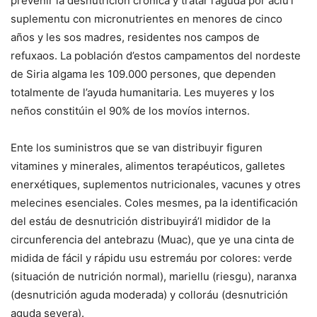
prevenir la desnutrición crónica y tratar l’aguda por aciu’l
suplementu con micronutrientes en menores de cinco
años y les sos madres, residentes nos campos de
refuxaos. La población d’estos campamentos del nordeste
de Siria algama les 109.000 persones, que dependen
totalmente de l’ayuda humanitaria. Les muyeres y los
neños constitúin el 90% de los movíos internos.
Ente los suministros que se van distribuyir figuren
vitamines y minerales, alimentos terapéuticos, galletes
enerxétiques, suplementos nutricionales, vacunes y otres
melecines esenciales. Coles mesmes, pa la identificación
del estáu de desnutrición distribuyirá’l mididor de la
circunferencia del antebrazu (Muac), que ye una cinta de
midida de fácil y rápidu usu estremáu por colores: verde
(situación de nutrición normal), mariellu (riesgu), naranxa
(desnutrición aguda moderada) y colloráu (desnutrición
aguda severa).