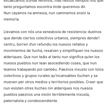
escaezamos d’ónde venimos, más nestos tiempos nos que
tanto preguntamos escontra ónde queremos dir.
Nun cayamos na amnesia, nun caminemos ensin la
memoria.
Llevamos con nós una xenealoxía de resistencia: duelnos
que dende ciertos colectivos urbanos, siempres dende’l
centru, borren d’un refundiu los nuesos rellatos y
movimientos de llucha, resalven y simplifiquen los nuesos
alderiques. Que nun teáis al tantu nun significa qu’en los
nuesos pueblos nun tean asocediendo coses, que nun
teamos trabayando pol cambéu. Paeznos inxusto con tolos
colectivos y grupos rurales qu’incansables lluchen y se
mueven per otros medios y territorios posibles. Creer que
nun esisten otres lluches nin alderiques nos nuesos
pueblos paeznos una visión terriblemente inxusta,
paternalista y condescendiente.