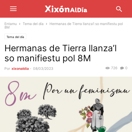
Entamu
Tema del día
Hermanas de Tierra llanza’l so manifiestu pol
8M
Tema del día
Hermanas de Tierra llanza’l
so manifiestu pol 8M
726
0
Por
xixonaldia
-
08/03/2023