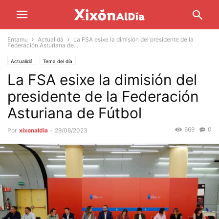
Entamu
Actualidá
La FSA esixe la dimisión del presidente de la
Federación Asturiana de...
Actualidá
Tema del día
La FSA esixe la dimisión del
presidente de la Federación
Asturiana de Fútbol
669
0
Por
xixonaldia
-
29/08/2023