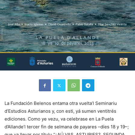
La Fundación Belenos entama otra vuelta’l Seminariu
d’Estudios Asturianos y, con esti, yá sumen ventitrés
ediciones. Como ye vezu, va celebrase en La Puela
d’Allande’l tercer fin de selmana de payares –díes 18 y 19–;
que va llevar por títulu “¿AÚ VAS, ASTURIES?. SEGUNDA