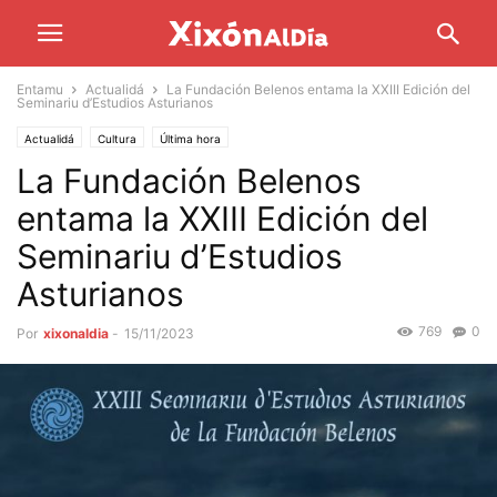
Entamu
Actualidá
La Fundación Belenos entama la XXIII Edición del
Seminariu d’Estudios Asturianos
Actualidá
Cultura
Última hora
La Fundación Belenos
entama la XXIII Edición del
Seminariu d’Estudios
Asturianos
769
0
Por
xixonaldia
-
15/11/2023