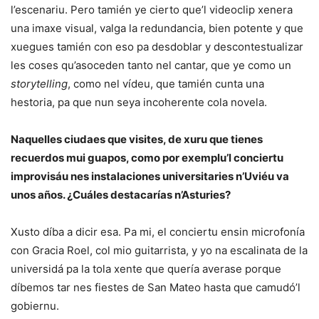
l’escenariu. Pero tamién ye cierto que’l videoclip xenera
una imaxe visual, valga la redundancia, bien potente y que
xuegues tamién con eso pa desdoblar y descontestualizar
les coses qu’asoceden tanto nel cantar, que ye como un
storytelling
, como nel vídeu, que tamién cunta una
hestoria, pa que nun seya incoherente cola novela.
Naquelles ciudaes que visites, de xuru que tienes
recuerdos mui guapos, como por exemplu’l conciertu
improvisáu nes instalaciones universitaries n’Uviéu va
unos años. ¿Cuáles destacarías n’Asturies?
Xusto díba a dicir esa. Pa mi, el conciertu ensin microfonía
con Gracia Roel, col mio guitarrista, y yo na escalinata de la
universidá pa la tola xente que quería averase porque
díbemos tar nes fiestes de San Mateo hasta que camudó’l
gobiernu.