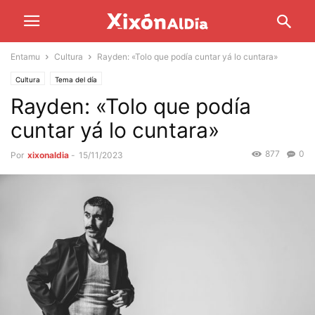
Entamu
Cultura
Rayden: «Tolo que podía cuntar yá lo cuntara»
Cultura
Tema del día
Rayden: «Tolo que podía
cuntar yá lo cuntara»
877
0
Por
xixonaldia
-
15/11/2023