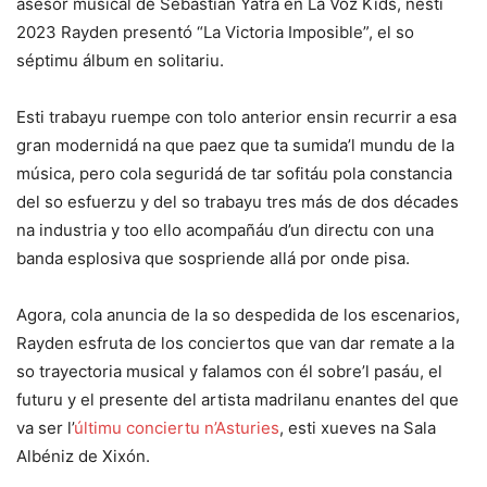
asesor musical de Sebastián Yatra en La Voz Kids, nesti
2023 Rayden presentó “La Victoria Imposible”, el so
séptimu álbum en solitariu.
Esti trabayu ruempe con tolo anterior ensin recurrir a esa
gran modernidá na que paez que ta sumida’l mundu de la
música, pero cola seguridá de tar sofitáu pola constancia
del so esfuerzu y del so trabayu tres más de dos décades
na industria y too ello acompañáu d’un directu con una
banda esplosiva que sospriende allá por onde pisa.
Agora, cola anuncia de la so despedida de los escenarios,
Rayden esfruta de los conciertos que van dar remate a la
so trayectoria musical y falamos con él sobre’l pasáu, el
futuru y el presente del artista madrilanu enantes del que
va ser l’
últimu conciertu n’Asturies
, esti xueves na Sala
Albéniz de Xixón.