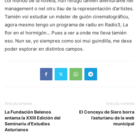
col mundu de la novela, nun refugo tamién aventurame nel
management o nel otru llau de la representación d’artistes.
Tamién voi estudiar un máster de guión cinematográficu,
agora mesmo tengo un programa de radiu en Radio3, La
flor en el hormigón… Pues a ver a onde me lleva tamién
eso. Nun se, yo siempres como soi mui guindilla, me dexa
poder esplorar en distintos campos.
Artículu anterior
Artículu viniente
La Fundación Belenos
El Conceyu de Siero borra
entama la XXIII Edición del
l’asturianu de la web
Seminariu d’Estudios
municipal
Asturianos