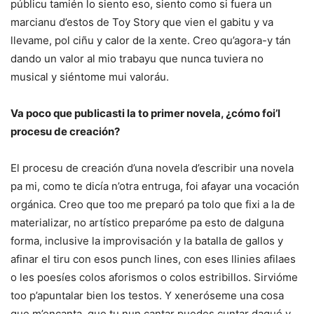
públicu tamién lo siento eso, siento como si fuera un
marcianu d’estos de Toy Story que vien el gabitu y va
llevame, pol ciñu y calor de la xente. Creo qu’agora-y tán
dando un valor al mio trabayu que nunca tuviera no
musical y siéntome mui valoráu.
Va poco que publicasti la to primer novela, ¿cómo foi’l
procesu de creación?
El procesu de creación d’una novela d’escribir una novela
pa mi, como te dicía n’otra entruga, foi afayar una vocación
orgánica. Creo que too me preparó pa tolo que fixi a la de
materializar, no artístico preparóme pa esto de dalguna
forma, inclusive la improvisación y la batalla de gallos y
afinar el tiru con esos punch lines, con eses llinies afilaes
o les poesíes colos aforismos o colos estribillos. Sirvióme
too p’apuntalar bien los testos. Y xeneróseme una cosa
que m’encanta, que tu nun cantar puedes cuntar daqué y