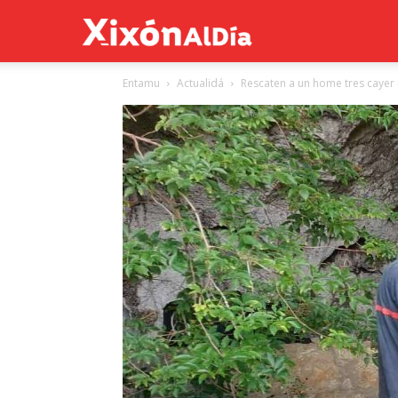
Xixón
Entamu
Actualidá
Rescaten a un home tres cayer
al
día