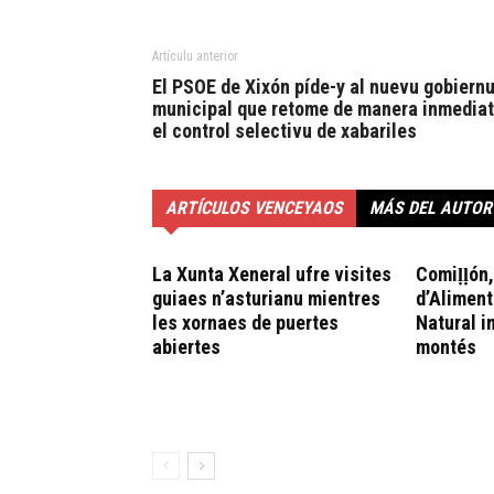
Artículu anterior
El PSOE de Xixón píde-y al nuevu gobiern
municipal que retome de manera inmedia
el control selectivu de xabariles
ARTÍCULOS VENCEYAOS
MÁS DEL AUTOR
La Xunta Xeneral ufre visites
Comiḷḷón
guiaes n’asturianu mientres
d’Aliment
les xornaes de puertes
Natural i
abiertes
montés