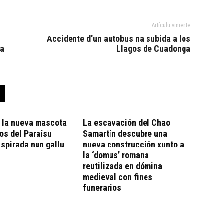
Artículu viniente
u
Accidente d’un autobus na subida a los
ta
Llagos de Cuadonga
, la nueva mascota
La escavación del Chao
os del Paraísu
Samartín descubre una
nspirada nun gallu
nueva construcción xunto a
la ‘domus’ romana
reutilizada en dómina
medieval con fines
funerarios