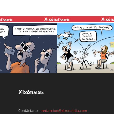
Contáctanos:
redaccion@xixonaldia.com