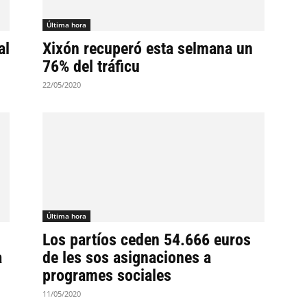
Última hora
al
Xixón recuperó esta selmana un
76% del tráficu
22/05/2020
Última hora
Los partíos ceden 54.666 euros
a
de les sos asignaciones a
programes sociales
11/05/2020