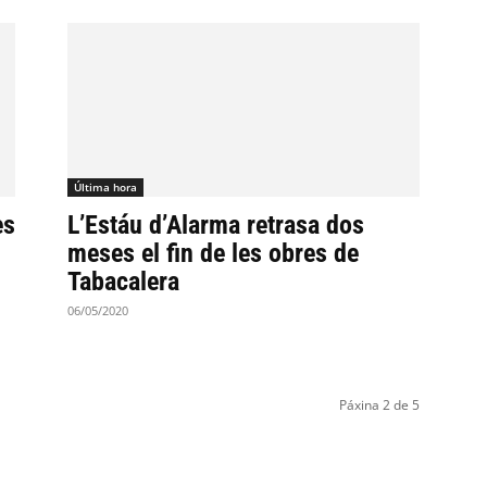
Última hora
es
L’Estáu d’Alarma retrasa dos
meses el fin de les obres de
Tabacalera
06/05/2020
Páxina 2 de 5