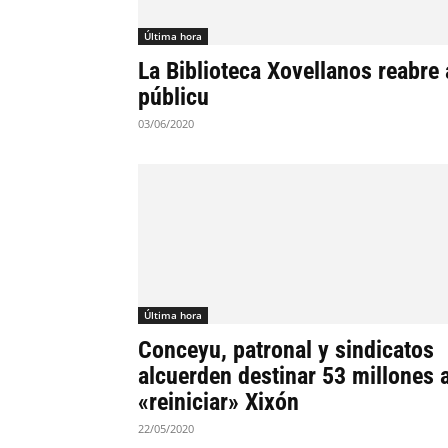
Última hora
La Biblioteca Xovellanos reabre 
públicu
03/06/2020
Última hora
Conceyu, patronal y sindicatos
alcuerden destinar 53 millones 
«reiniciar» Xixón
22/05/2020