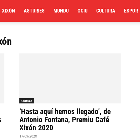
XIXÓN
ASTURIES
MUNDU
OCIU
CULTURA
ESPOR
xón
Cultura
‘Hasta aquí hemos llegado’, de
s
Antonio Fontana, Premiu Café
Xixón 2020
17/09/2020