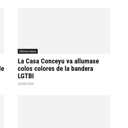
Última hora
La Casa Conceyu va allumase
de
colos colores de la bandera
LGTBI
26/06/2020