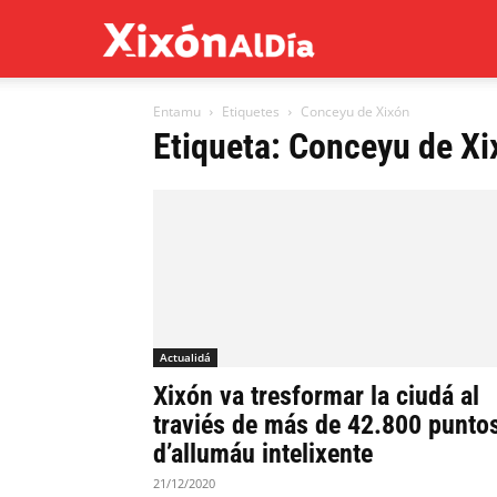
Xixón
Entamu
Etiquetes
Conceyu de Xixón
al
Etiqueta: Conceyu de Xi
día
Actualidá
Xixón va tresformar la ciudá al
traviés de más de 42.800 punto
d’allumáu intelixente
21/12/2020