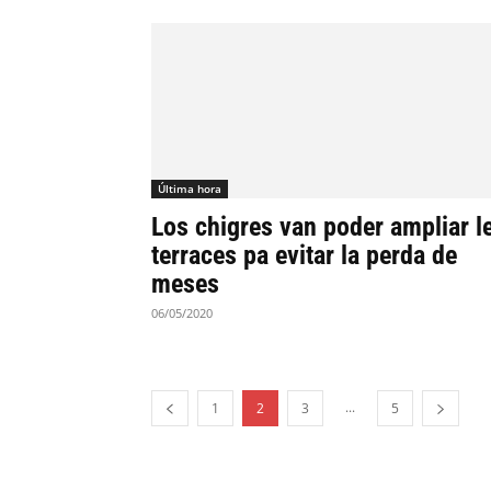
Última hora
Los chigres van poder ampliar l
terraces pa evitar la perda de
meses
06/05/2020
...
1
2
3
5