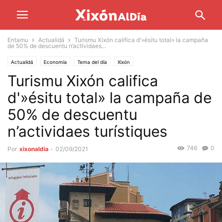
Entamu
Actualidá
Turismu Xixón califica d'»ésitu total» la campaña
de 50% de descuentu n’actividaes...
Actualidá
Economía
Tema del día
Xixón
Turismu Xixón califica
d'»ésitu total» la campaña de
50% de descuentu
n’actividaes turístiques
746
0
Por
xixonaldia
-
02/09/2021