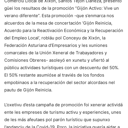
Comerciu Llocal de Xixón, Santos Tejón Llaneza, presentó
güei los resultaos de la promoción “Gijón Activo: Vive un
verano diferente”. Esta promoción -que s’enmarca nos
alcuerdos de la mesa de concertación ‘Gijón Reinicia,
Acuerdo para la Reactivación Económica y la Recuperación
del Empleo Local’, robláu pol Conceyu de Xixón, la
Federación Asturiana d’Empresarios y les xuniones
comarcales de la Unión Xeneral de Trabayadores y
Comisiones Obreres- asoleyó en xunetu y ufiertó al
públicu actividaes turístiques con un descuentu del 50%.
El 50% restante asumióse al traviés de los fondos
empobinaos a la recuperación del sector alcordaos nel
pautu de Gijón Reinicia.
L’oxetivu d’esta campaña de promoción foi xenerar actividá
ente les empreses de turismu activu y esperiencies, unes
de les más afeutaes pol parón turísticu que supunxo
l’andanciu de la Covid-19. Poro, la iniciativa quería aidar a