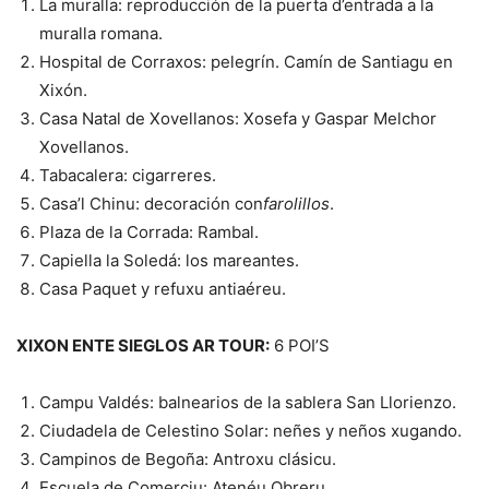
La muralla: reproducción de la puerta d’entrada a la
muralla romana.
Hospital de Corraxos: pelegrín. Camín de Santiagu en
Xixón.
Casa Natal de Xovellanos: Xosefa y Gaspar Melchor
Xovellanos.
Tabacalera: cigarreres.
Casa’l Chinu: decoración con
farolillos
.
Plaza de la Corrada: Rambal.
Capiella la Soledá: los mareantes.
Casa Paquet y refuxu antiaéreu.
XIXON ENTE SIEGLOS AR TOUR:
6 POI’S
Campu Valdés: balnearios de la sablera San Llorienzo.
Ciudadela de Celestino Solar: neñes y neños xugando.
Campinos de Begoña: Antroxu clásicu.
Escuela de Comerciu: Atenéu Obreru.