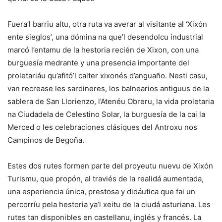
Fuera’l barriu altu, otra ruta va averar al visitante al ‘Xixón
ente sieglos’, una dómina na que’l desendolcu industrial
marcó l’entamu de la hestoria recién de Xixon, con una
burguesía medrante y una presencia importante del
proletariáu qu’afitó’l calter xixonés d’anguaño. Nesti casu,
van recrease les sardineres, los balnearios antiguus de la
sablera de San Llorienzo, l’Atenéu Obreru, la vida proletaria
na Ciudadela de Celestino Solar, la burguesía de la cai la
Merced o les celebraciones clásiques del Antroxu nos
Campinos de Begoña.
Estes dos rutes formen parte del proyeutu nuevu de Xixón
Turismu, que propón, al traviés de la realidá aumentada,
una esperiencia única, prestosa y didáutica que fai un
percorríu pela hestoria ya’l xeitu de la ciudá asturiana. Les
rutes tan disponibles en castellanu, inglés y francés. La