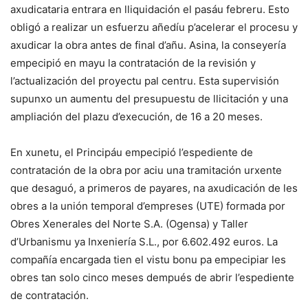
axudicataria entrara en lliquidación el pasáu febreru. Esto
obligó a realizar un esfuerzu añedíu p’acelerar el procesu y
axudicar la obra antes de final d’añu. Asina, la conseyería
empecipió en mayu la contratación de la revisión y
l’actualización del proyectu pal centru. Esta supervisión
supunxo un aumentu del presupuestu de llicitación y una
ampliación del plazu d’execución, de 16 a 20 meses.
En xunetu, el Principáu empecipió l’espediente de
contratación de la obra por aciu una tramitación urxente
que desaguó, a primeros de payares, na axudicación de les
obres a la unión temporal d’empreses (UTE) formada por
Obres Xenerales del Norte S.A. (Ogensa) y Taller
d’Urbanismu ya Inxeniería S.L., por 6.602.492 euros. La
compañía encargada tien el vistu bonu pa empecipiar les
obres tan solo cinco meses dempués de abrir l’espediente
de contratación.