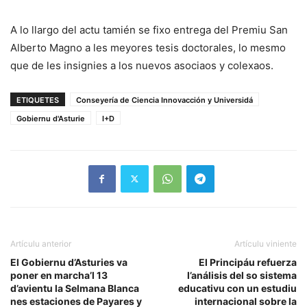
A lo llargo del actu tamién se fixo entrega del Premiu San
Alberto Magno a les meyores tesis doctorales, lo mesmo
que de les insignies a los nuevos asociaos y colexaos.
ETIQUETES
Conseyería de Ciencia Innovacción y Universidá
Gobiernu d'Asturie
I+D
Artículu anterior
Artículu viniente
El Gobiernu d’Asturies va
El Principáu refuerza
poner en marcha’l 13
l’análisis del so sistema
d’avientu la Selmana Blanca
educativu con un estudiu
nes estaciones de Payares y
internacional sobre la