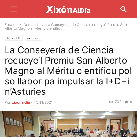
Entamu
Actualidá
La Conseyería de Ciencia recueye’l Premiu San
Alberto Magno al Méritu científicu...
Actualidá
Asturies
La Conseyería de Ciencia
recueye’l Premiu San Alberto
Magno al Méritu científicu pol
so llabor pa impulsar la I+D+i
n’Asturies
703
0
Por
xixonaldia
-
15/11/2021