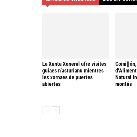
La Xunta Xeneral ufre visites
Comiḷḷón,
guiaes n’asturianu mientres
d’Aliment
les xornaes de puertes
Natural i
abiertes
montés