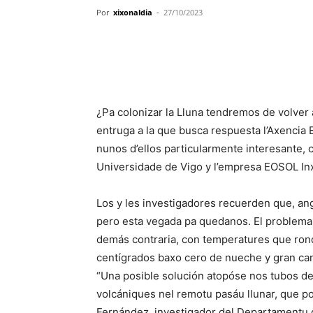
Por
xixonaldia
-
27/10/2023
¿Pa colonizar la Lluna tendremos de volver
entruga a la que busca respuesta l’Axencia 
nunos d’ellos particularmente interesante, c
Universidade de Vigo y l’empresa EOSOL Inx
Los y les investigadores recuerden que, angu
pero esta vegada pa quedanos. El problema t
demás contraria, con temperatures que rond
centígrados baxo cero de nueche y gran can
“Una posible solución atopóse nos tubos de
volcániques nel remotu pasáu llunar, que p
Fernández, investigador del Departamentu d