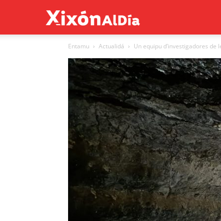
Xixón
Entamu
Actualidá
Un equipu d’investigadores de l
al
día