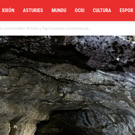
XIXÓN
ASTURIES
MUNDU
OCIU
CULTURA
ESPOR
es universidaes d’Uviéu y Vigo busquen soluciones pa...