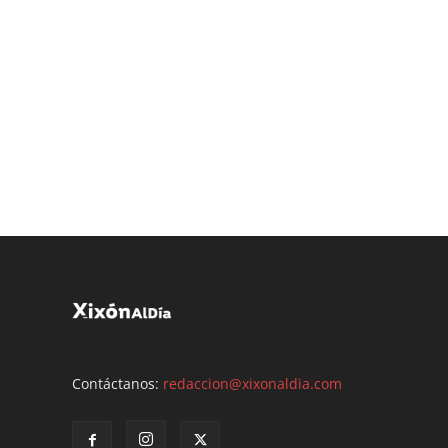
Contáctanos:
redaccion@xixonaldia.com