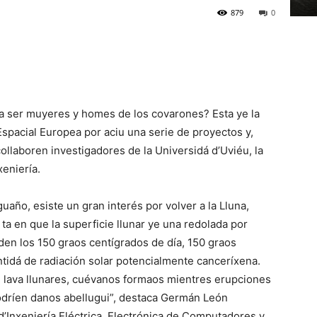
879
0
 a ser muyeres y homes de los covarones? Esta ye la
Espacial Europea por aciu una serie de proyectos y,
ollaboren investigadores de la Universidá d’Uviéu, la
eniería.
año, esiste un gran interés por volver a la Lluna,
a en que la superficie llunar ye una redolada por
en los 150 graos centígrados de día, 150 graos
tidá de radiación solar potencialmente canceríxena.
 lava llunares, cuévanos formaos mientres erupciones
odríen danos abellugui”, destaca Germán León
’Inxeniería Eléctrica, Electrónica de Computadores y