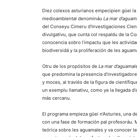
Diez colexos asturianos empecipien güei la
medioambiental denomináu
La mar d’aguam
del Conseyu Cimeru d’Investigaciones Cient
divulgativu, que cunta col respaldu de la C
conocencia sobro l’impactu que les activid
biodiversidá y la proliferación de les aguam
Otru de los propósitos de
La mar d’aguamal
que predomina la presencia d’investigador
y moces, al traviés de la figura de científi
un exemplu llamativu, como ye la llegada d
más cercanu.
El programa empieza güei n’Asturies, una d
con una fase de formación pal profesoráu. M
teórica sobre les aguamales y va conocer le