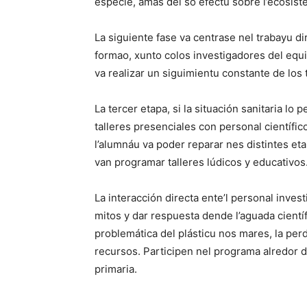
especie, amás del so efectu sobre l’ecosist
La siguiente fase va centrase nel trabayu d
formao, xunto colos investigadores del equi
va realizar un siguimientu constante de los 
La tercer etapa, si la situación sanitaria lo
talleres presenciales con personal científic
l’alumnáu va poder reparar nes distintes et
van programar talleres lúdicos y educativos
La interacción directa ente’l personal invest
mitos y dar respuesta dende l’aguada científi
problemática del plásticu nos mares, la perd
recursos. Participen nel programa alredor 
primaria.