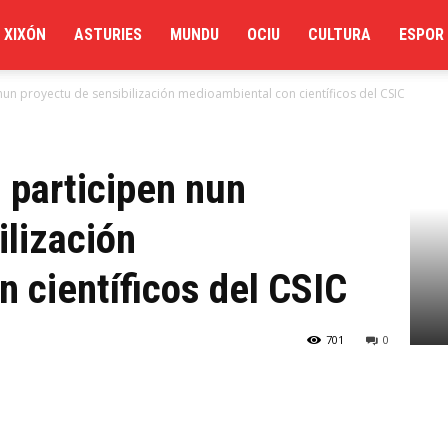
XIXÓN
ASTURIES
MUNDU
OCIU
CULTURA
ESPOR
nun proyectu de sensibilización medioambiental con científicos del CSIC
 participen nun
ilización
 científicos del CSIC
701
0