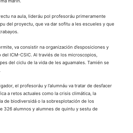
ema marín.
irectu na aula, lideráu pol profesoráu primeramente
pu del proyectu, que va dar sofitu a les escueles y que
trabayos.
 permite, va consistir na organización d’esposiciones y
o del ICM-CSIC. Al traviés de los microscopios,
apes del ciclu de la vida de les aguamales. Tamién se
.
igador, el profesoráu y l’alumnáu va tratar de desfacer
ca a retos actuales como la crisis climática, la
a de biodiversidá o la sobresplotación de los
de 326 alumnos y alumnes de quintu y sestu de