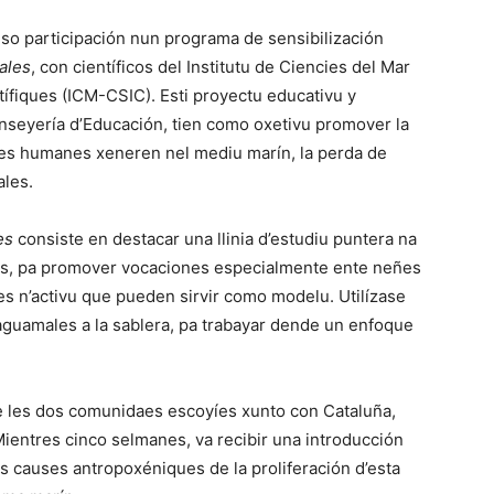
 so participación nun programa de sensibilización
ales
, con científicos del Institutu de Ciencies del Mar
ífiques (ICM-CSIC). Esti proyectu educativu y
onseyería d’Educación, tien como oxetivu promover la
aes humanes xeneren nel mediu marín, la perda de
ales.
es
consiste en destacar una llinia d’estudiu puntera na
es, pa promover vocaciones especialmente ente neñes
ques n’activu que pueden sirvir como modelu. Utilízase
’aguamales a la sablera, pa trabayar dende un enfoque
e les dos comunidaes escoyíes xunto con Cataluña,
ientres cinco selmanes, va recibir una introducción
s causes antropoxéniques de la proliferación d’esta