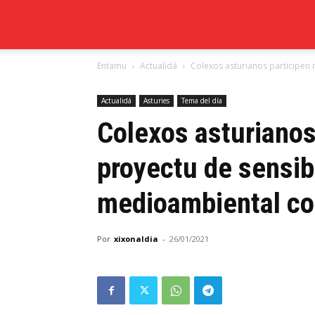
Xixón
Entamu
Actualidá
Colexos asturianos participen 
al
Actualidá
Asturies
Tema del día
día
Colexos asturianos
proyectu de sensib
medioambiental con
Por
xixonaldia
-
26/01/2021