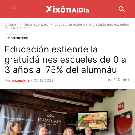
Entamu
Uncategorized
Educación estiende la gratuidá nes escueles
de 0 a 3 años al...
Uncategorized
Educación estiende la
gratuidá nes escueles de 0 a
3 años al 75% del alumnáu
635
0
Por
xixonaldia
-
05/12/2022