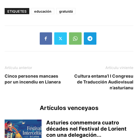
ETIQUETES
educación
gratuidá
Artículu anterior
Artículu viniente
Cinco persones mancaes
Cultura entama’l I Congresu
por un incendiu en Llanera
de Traducción Audiovisual
n’asturianu
Artículos venceyaos
Asturies conmemora cuatro
décades nel Festival de Lorient
con una delegación...