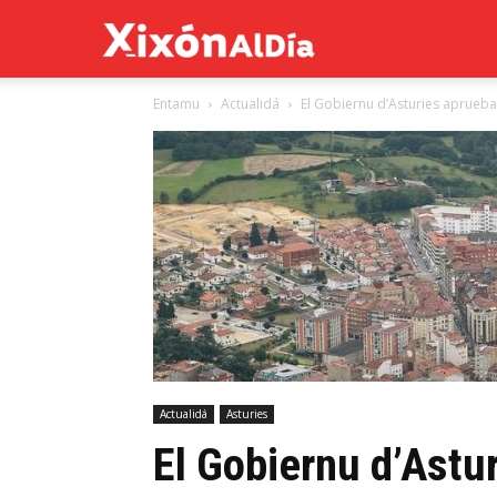
Xixón
Entamu
Actualidá
El Gobiernu d’Asturies aprueba 
al
día
Actualidá
Asturies
El Gobiernu d’Astu