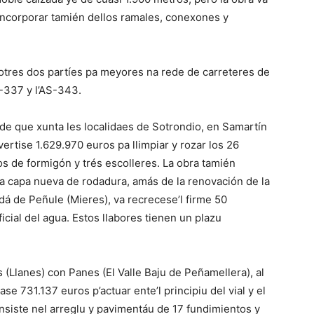
 incorporar tamién dellos ramales, conexones y
 otres dos partíes pa meyores na rede de carreteres de
-337 y l’AS-343.
de que xunta les localidaes de Sotrondio, en Samartín
vertise 1.629.970 euros pa llimpiar y rozar los 26
os de formigón y trés escolleres. La obra tamién
’una capa nueva de rodadura, amás de la renovación de la
lidá de Peñule (Mieres), va recrecese’l firme 50
icial del agua. Estos llabores tienen un plazu
 (Llanes) con Panes (El Valle Baju de Peñamellera), al
se 731.137 euros p’actuar ente’l principiu del vial y el
nsiste nel arreglu y pavimentáu de 17 fundimientos y