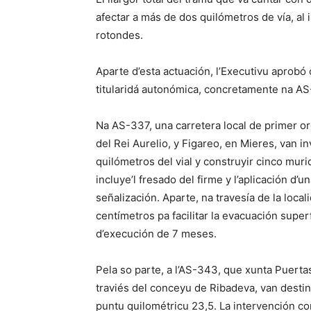
afectar a más de dos quilómetros de vía, al
rotondes.
Aparte d’esta actuación, l’Executivu aprobó
titularidá autonómica, concretamente na AS
Na AS-337, una carretera local de primer or
del Rei Aurelio, y Figareo, en Mieres, van in
quilómetros del vial y construyir cinco muri
incluye’l fresado del firme y l’aplicación d
señalización. Aparte, na travesía de la loca
centímetros pa facilitar la evacuación superf
d’execución de 7 meses.
Pela so parte, a l’AS-343, que xunta Puertas
traviés del conceyu de Ribadeva, van destina
puntu quilométricu 23,5. La intervención co