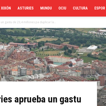
XIXÓN
ASTURIES
MUNDU
OCIU
CULTURA
ESPOR
un gastu de 23,4 millones pa duplicar la...
ries aprueba un gastu