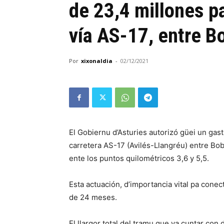
de 23,4 millones pa
vía AS-17, entre B
Por
xixonaldia
-
02/12/2021
El Gobiernu d’Asturies autorizó güei un gas
carretera AS-17 (Avilés-Llangréu) entre Bo
ente los puntos quilométricos 3,6 y 5,5.
Esta actuación, d’importancia vital pa conect
de 24 meses.
El llargor total del tramu que va cuntar con