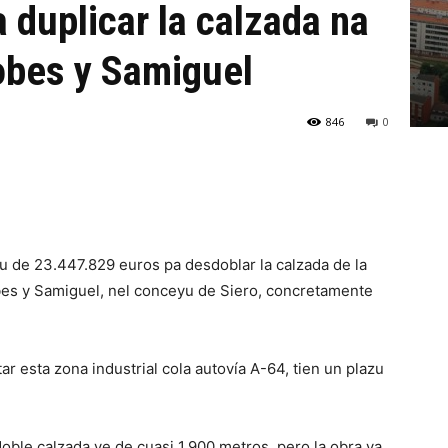
 duplicar la calzada na
obes y Samiguel
846
0
tu de 23.447.829 euros pa desdoblar la calzada de la
bes y Samiguel, nel conceyu de Siero, concretamente
ar esta zona industrial cola autovía A-64, tien un plazu
 doble calzada ye de cuasi 1.900 metros, pero la obra va