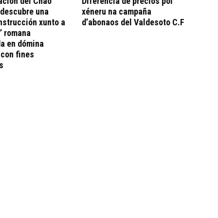
ación del Chao
Diferencia de precios pol
 descubre una
xéneru na campaña
strucción xunto a
d’abonaos del Valdesoto C.F
’ romana
da en dómina
con fines
s