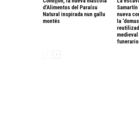
Comiḷḷón, la nueva mascota
La escav
d’Alimentos del Paraísu
Samartín
Natural inspirada nun gallu
nueva con
montés
la ‘domus
reutiliza
medieval 
funerario