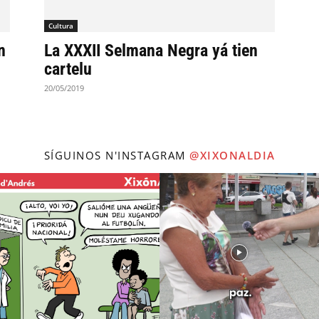
Cultura
n
La XXXII Selmana Negra yá tien
cartelu
20/05/2019
SÍGUINOS N'INSTAGRAM
@XIXONALDIA