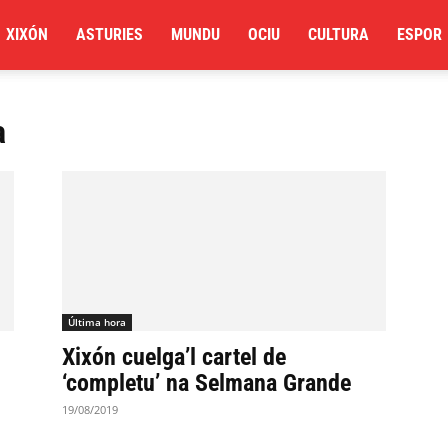
XIXÓN
ASTURIES
MUNDU
OCIU
CULTURA
ESPOR
a
Última hora
Xixón cuelga’l cartel de
‘completu’ na Selmana Grande
19/08/2019