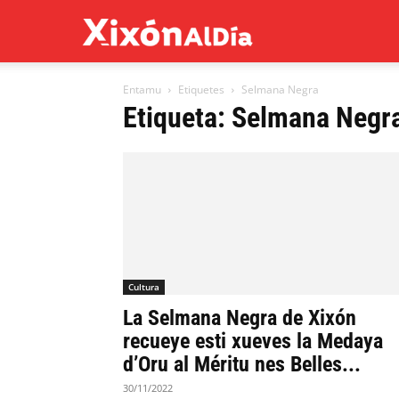
Xixón
Entamu
Etiquetes
Selmana Negra
al
Etiqueta: Selmana Negr
día
Cultura
La Selmana Negra de Xixón
recueye esti xueves la Medaya
d’Oru al Méritu nes Belles...
30/11/2022