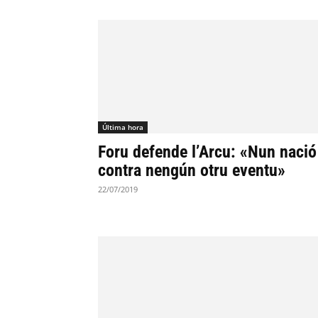
Última hora
Foru defende l’Arcu: «Nun nació
contra nengún otru eventu»
22/07/2019