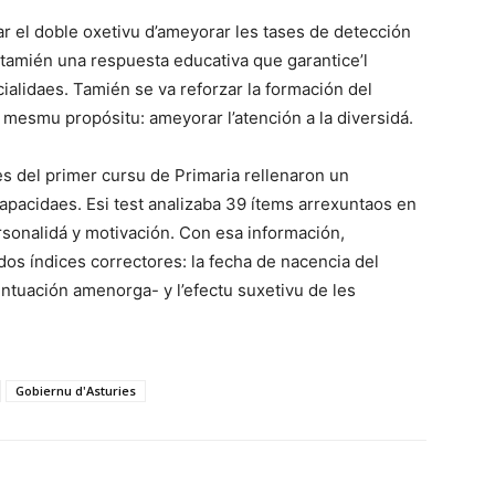
r el doble oxetivu d’ameyorar les tases de detección
 tamién una respuesta educativa que garantice’l
alidaes. Tamién se va reforzar la formación del
mesmu propósitu: ameyorar l’atención a la diversidá.
es del primer cursu de Primaria rellenaron un
apacidaes. Esi test analizaba 39 ítems arrexuntaos en
rsonalidá y motivación. Con esa información,
os índices correctores: la fecha de nacencia del
tuación amenorga- y l’efectu suxetivu de les
Gobiernu d'Asturies