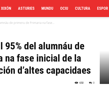
XIXÓN
ASTURIES
MUNDU
OCIU
CULTURA
ESPOR
umnáu de primeru de Primaria na fase...
al 95% del alumnáu de
 na fase inicial de la
ción d’altes capacidaes
650
0