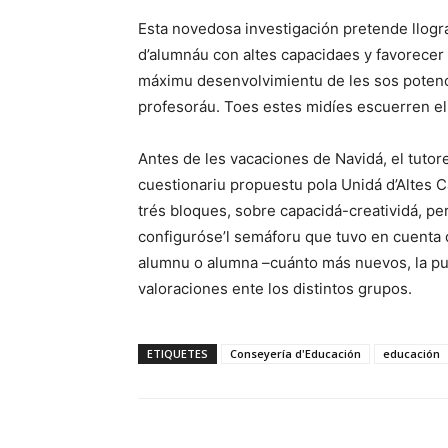
Esta novedosa investigación pretende llogra
d’alumnáu con altes capacidaes y favorecer
máximu desenvolvimientu de les sos potenci
profesoráu. Toes estes midíes escuerren el 
Antes de les vacaciones de Navidá, el tutor
cuestionariu propuestu pola Unidá d’Altes C
trés bloques, sobre capacidá-creatividá, pe
configuróse’l semáforu que tuvo en cuenta d
alumnu o alumna –cuánto más nuevos, la pun
valoraciones ente los distintos grupos.
ETIQUETES
Conseyería d'Educación
educación