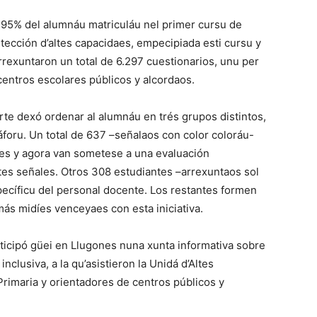
l 95% del alumnáu matriculáu nel primer cursu de
detección d’altes capacidaes, empecipiada esti cursu y
rrexuntaron un total de 6.297 cuestionarios, unu per
centros escolares públicos y alcordaos.
rte dexó ordenar al alumnáu en trés grupos distintos,
áforu. Un total de 637 –señalaos con color coloráu-
aes y agora van sometese a una evaluación
tes señales. Otros 308 estudiantes –arrexuntaos sol
pecíficu del personal docente. Los restantes formen
más midíes venceyaes con esta iniciativa.
rticipó güei en Llugones nuna xunta informativa sobre
nclusiva, a la qu’asistieron la Unidá d’Altes
rimaria y orientadores de centros públicos y