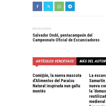
Artículu anterior
Salvador Ondó, pentacampeón del
Campeonato Oficial de Escanciadores
ARTÍCULOS VENCEYAOS
MÁS DEL AUTOR
Comiḷḷón, la nueva mascota
La escav
d’Alimentos del Paraísu
Samartín
Natural inspirada nun gallu
nueva con
montés
la ‘domus
reutiliza
medieval 