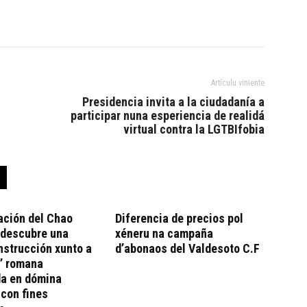
Artículu viniente
Presidencia invita a la ciudadanía a
participar nuna esperiencia de realidá
virtual contra la LGTBIfobia
ación del Chao
Diferencia de precios pol
 descubre una
xéneru na campaña
strucción xunto a
d’abonaos del Valdesoto C.F
’ romana
da en dómina
con fines