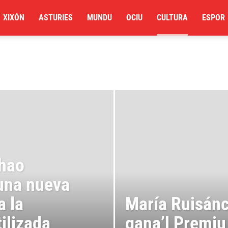
XIXÓN
ASTURIES
MUNDU
OCIU
CULTURA
ESPOR
Chao
una nueva
a la
María Ruisán
ilizada
gana’l Premiu