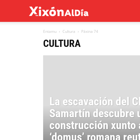
Xixón
Entamu
Cultura
Páxina 74
al
CULTURA
día
La escavación del 
Samartín descubre 
construcción xunto 
‘domus’ romana reut