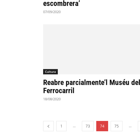
escombrera’
07/09/2020
Cultura
Reabre parcialmente’l Muséu de
Ferrocarril
18/08/2020
...
...
1
73
74
75