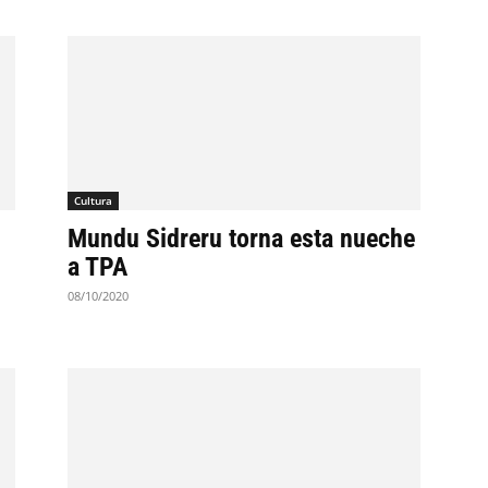
Cultura
Mundu Sidreru torna esta nueche
a TPA
08/10/2020