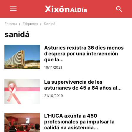
Entamu
Etiquetes
Sanidá
sanidá
Asturies rexistra 36 díes menos
d’espera por una intervención
que la...
19/11/2021
La supervivencia de les
asturianes de 45 a 64 años al...
21/10/2019
L’HUCA axunta a 450
profesionales pa impulsar la
calidá na asistencia...