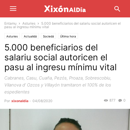
Entamu
Asturies
5.000 beneficiarios del salariu social autoricen el
pasu al ingresu mínimu vital
Asturies
Actualidá
Sociedá
Última hora
5.000 beneficiarios del
salariu social autoricen el
pasu al ingresu mínimu vital
Cabranes, Casu, Cuaña, Pezós, Proaza, Sobrescobiu,
Vilanova d’ Ozcos y Villayón tramitaron el 100% de los
espedientes
877
0
Por
xixonaldia
-
04/08/2020