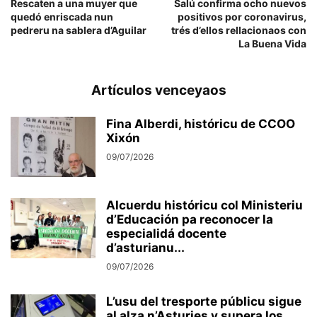
Rescaten a una muyer que
Salú confirma ocho nuevos
quedó enriscada nun
positivos por coronavirus,
pedreru na sablera d’Aguilar
trés d’ellos rellacionaos con
La Buena Vida
Artículos venceyaos
Fina Alberdi, históricu de CCOO
Xixón
09/07/2026
Alcuerdu históricu col Ministeriu
d’Educación pa reconocer la
especialidá docente
d’asturianu...
09/07/2026
L’usu del tresporte públicu sigue
al alza n’Asturies y supera los...