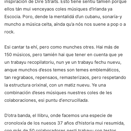
inspiración de Dire Straits. Esto tiene sentíu tamién porque
ellos tán mui venceyaos coles músiques d’Irlanda ya
Escocia. Poro, dende la mentalidá d’un cubanu, sonaría-y
muncho a música celta, aínda qu’a nós nos suene a pop o a
rock.
Esi cantar ta ehí, pero como munches otres. Hai más de
150 músicos, pero tamién hai que tener en cuenta que ye
un trabayu recopilatoriu, nun ye un trabayu fechu nuevu,
anque munchos d’esos temes son temes emblemáticos,
tan regrabaos, repensaos, remasterizaos, pero respetando
la estructura orixinal, con un matiz nuevu. Ye una
combinación d’eses músiques nuestres coles de les
colaboraciones, esi puntu d’
encrucillada
.
D’otra banda, el llibru, onde facemos una especie de
cronoloxía de los nuesos 37 años d’historia mui resumida,
con más de 50 colaboradores nesti trabayu con testos