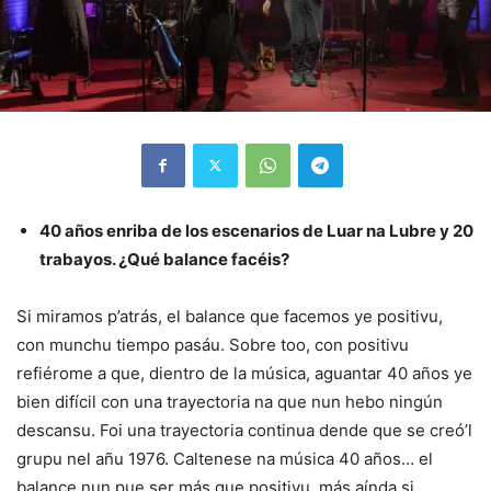
40 años enriba de los escenarios de Luar na Lubre y 20
trabayos. ¿Qué balance facéis?
Si miramos p’atrás, el balance que facemos ye positivu,
con munchu tiempo pasáu. Sobre too, con positivu
refiérome a que, dientro de la música, aguantar 40 años ye
bien difícil con una trayectoria na que nun hebo ningún
descansu. Foi una trayectoria continua dende que se creó’l
grupu nel añu 1976. Caltenese na música 40 años… el
balance nun pue ser más que positivu, más aínda si