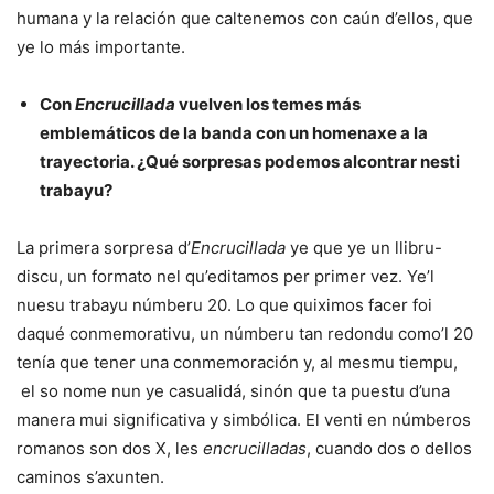
humana y la relación que caltenemos con caún d’ellos, que
ye lo más importante.
Con
Encrucillada
vuelven los temes más
emblemáticos de la banda con un homenaxe a la
trayectoria. ¿Qué sorpresas podemos alcontrar nesti
trabayu?
La primera sorpresa d’
Encrucillada
ye que ye un llibru-
discu, un formato nel qu’editamos per primer vez. Ye’l
nuesu trabayu númberu 20. Lo que quiximos facer foi
daqué conmemorativu, un númberu tan redondu como’l 20
tenía que tener una conmemoración y, al mesmu tiempu,
el so nome nun ye casualidá, sinón que ta puestu d’una
manera mui significativa y simbólica. El venti en númberos
romanos son dos X, les
encrucilladas
, cuando dos o dellos
caminos s’axunten.