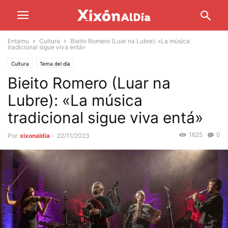
Entamu
Cultura
Bieito Romero (Luar na Lubre): «La música
tradicional sigue viva entá»
Cultura
Tema del día
Bieito Romero (Luar na
Lubre): «La música
tradicional sigue viva entá»
1625
0
Por
xixonaldia
-
22/11/2023