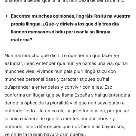
una forma de ser que, a la fin, nun dexa de ser la de mio.
Escontra munches opiniones, llográis l’ésitu na vuestra
propia llingua. ¿Qué-y diríeis a los que día tres día
llancen mensaxes d’odiu por usar la so llingua
materna?
Nun hai muncho que dicir. Lo que tienen que facer ye
estudiar, lleer, entender que nun ye namás una vía, qu’hai
munches víes, vivimos nun país plurillingüísticu con
munches personalidaes y característiques qu’hai
qu’aprender a entendeles y convivir con elles. Eso
conforma un llugar que se llama España y hai qu’entendela
dende la óptica de la pluralidá y el que nun seya quién a
entender esto… lo único dici-y qu’estudie y lea, porque ye
la única manera de que les mentes puedan abrise y
entender eses diferencies que nos faen más bayurosos,
ye onde ta la gran bayura d’un pueblu.