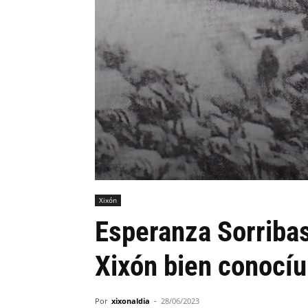
Xixón
Esperanza Sorriba
Xixón bien conocíu
Por
xixonaldia
-
28/06/2023