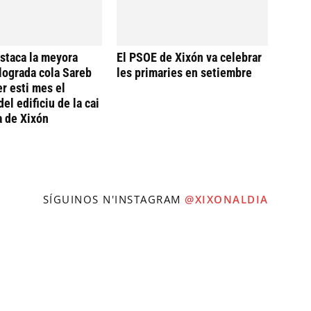
staca la meyora
El PSOE de Xixón va celebrar
llograda cola Sareb
les primaries en setiembre
er esti mes el
del edificiu de la cai
a de Xixón
SÍGUINOS N'INSTAGRAM
@XIXONALDIA