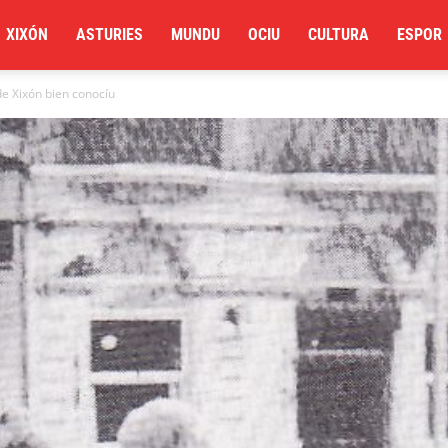
XIXÓN
ASTURIES
MUNDU
OCIU
CULTURA
ESPOR
e Xixón bien conocíu