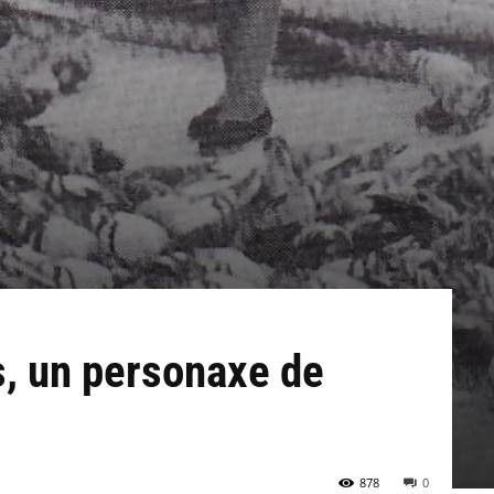
s, un personaxe de
878
0