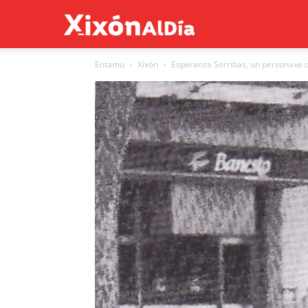
Xixón
Entamu
Xixón
Esperanza Sorribas, un personaxe d
al
día