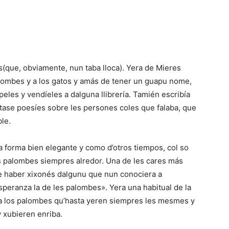
s(que, obviamente, nun taba lloca). Yera de Mieres
palombes y a los gatos y amás de tener un guapu nome,
peles y vendíeles a dalguna llibrería. Tamién escribía
ntase poesíes sobre les persones coles que falaba, que
le.
a forma bien elegante y como d’otros tiempos, col so
es palombes siempres alredor. Una de les cares más
e haber xixonés dalgunu que nun conociera a
eranza la de les palombes». Yera una habitual de la
 a los palombes qu’hasta yeren siempres les mesmes y
 xubieren enriba.