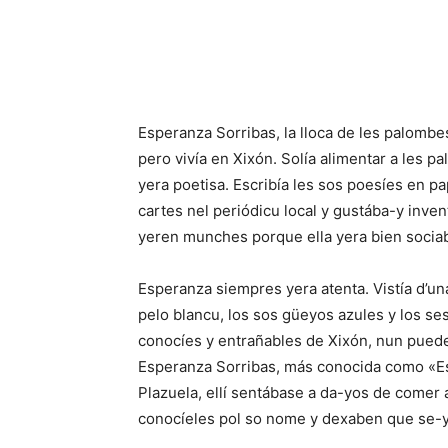
Esperanza Sorribas, la lloca de les palombe
pero vivía en Xixón. Solía alimentar a les 
yera poetisa. Escribía les sos poesíes en pa
cartes nel periódicu local y gustába-y inve
yeren munches porque ella yera bien sociab
Esperanza siempres yera atenta. Vistía d’un
pelo blancu, los sos güeyos azules y los s
conocíes y entrañables de Xixón, nun pued
Esperanza Sorribas, más conocida como «Esp
Plazuela, ellí sentábase a da-yos de comer
conocíeles pol so nome y dexaben que se-y