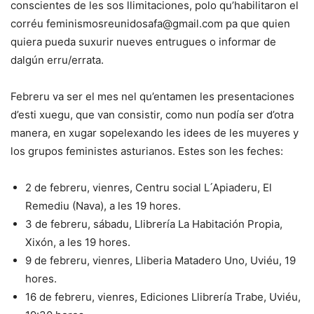
conscientes de les sos llimitaciones, polo qu’habilitaron el
corréu feminismosreunidosafa@gmail.com pa que quien
quiera pueda suxurir nueves entrugues o informar de
dalgún erru/errata.
Febreru va ser el mes nel qu’entamen les presentaciones
d’esti xuegu, que van consistir, como nun podía ser d’otra
manera, en xugar sopelexando les idees de les muyeres y
los grupos feministes asturianos. Estes son les feches:
2 de febreru, vienres, Centru social L ́Apiaderu, El
Remediu (Nava), a les 19 hores.
3 de febreru, sábadu, Llibrería La Habitación Propia,
Xixón, a les 19 hores.
9 de febreru, vienres, Lliberia Matadero Uno, Uviéu, 19
hores.
16 de febreru, vienres, Ediciones Llibrería Trabe, Uviéu,