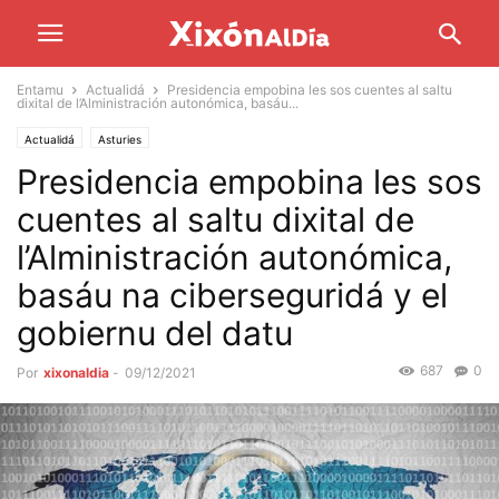
Entamu
Actualidá
Presidencia empobina les sos cuentes al saltu
dixital de l’Alministración autonómica, basáu...
Actualidá
Asturies
Presidencia empobina les sos
cuentes al saltu dixital de
l’Alministración autonómica,
basáu na ciberseguridá y el
gobiernu del datu
687
0
Por
xixonaldia
-
09/12/2021