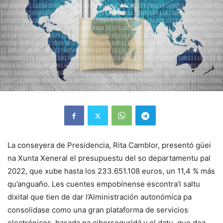
La conseyera de Presidencia, Rita Camblor, presentó güei
na Xunta Xeneral el presupuestu del so departamentu pal
2022, que xube hasta los 233.651.108 euros, un 11,4 % más
qu’anguaño. Les cuentes empobínense escontra’l saltu
dixital que tien de dar l’Alministración autonómica pa
consolidase como una gran plataforma de servicios
electrónicos, basada na ciberseguridá y el datu, que dea