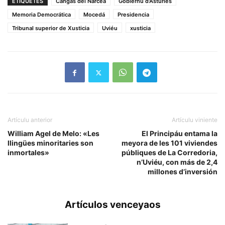
ETIQUETES
Cangas del Narcea
Gobiernu d'Asturies
Memoria Democrática
Mocedá
Presidencia
Tribunal superior de Xusticia
Uviéu
xusticia
Artículu anterior
Artículu viniente
William Agel de Melo: «Les
El Principáu entama la
llingües minoritaries son
meyora de les 101 viviendes
inmortales»
públiques de La Corredoria,
n’Uviéu, con más de 2,4
millones d’inversión
Artículos venceyaos