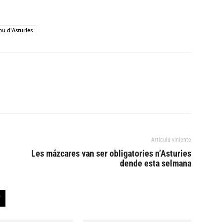
u d'Asturies
Artículu viniente
Les mázcares van ser obligatories n’Asturies
dende esta selmana