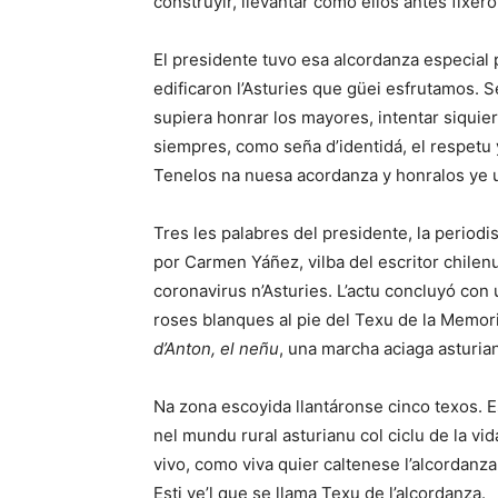
construyir, llevantar como ellos antes fixero
El presidente tuvo esa alcordanza especial 
edificaron l’Asturies que güei esfrutamos.
supiera honrar los mayores, intentar siquier
siempres, como seña d’identidá, el respetu
Tenelos na nuesa acordanza y honralos ye u
Tres les palabres del presidente, la period
por Carmen Yáñez, vilba del escritor chilenu
coronavirus n’Asturies. L’actu concluyó con 
roses blanques al pie del Texu de la Memori
d’Anton, el neñu
, una marcha aciaga asturian
Na zona escoyida llantáronse cinco texos. E
nel mundu rural asturianu col ciclu de la vi
vivo, como viva quier caltenese l’alcordanz
Esti ye’l que se llama Texu de l’alcordanza.