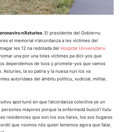
oronaviru n’Asturies
. El presidente del Gobiernu
enres el memorial n’alcordanza a les víctimes del
e magar les 12 na redolada del
Hospital Universitariu
nomar una por una toles víctimes pa dici-yos que
oos dependemos de toos y promete-yos que vamos
sturies, la so patria y la nuesa nun los va
tes autoridaes del ámbitu políticu, xudicial, militar,
cutivu aportunó en que l’alcordanza colectiva ye un
 persones mayores porque la enfermedá buscó’l llutu
es residencies que son los sos llares, los sos llugares
ecordó que «somos nós quien tenemos agora que falar,