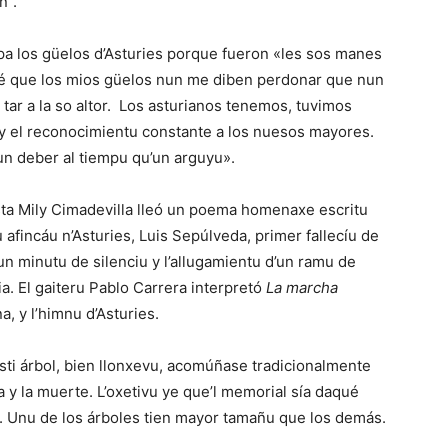
n”.
pa los güelos d’Asturies porque fueron «les sos manes
 Sé que los mios güelos nun me diben perdonar que nun
 tar a la so altor. Los asturianos tenemos, tuvimos
 y el reconocimientu constante a los nuesos mayores.
n deber al tiempu qu’un arguyu».
ista Mily Cimadevilla lleó un poema homenaxe escritu
 afincáu n’Asturies, Luis Sepúlveda, primer fallecíu de
un minutu de silenciu y l’allugamientu d’un ramu de
a. El gaiteru Pablo Carrera interpretó
La marcha
a, y l’himnu d’Asturies.
sti árbol, bien llonxevu, acomúñase tradicionalmente
da y la muerte. L’oxetivu ye que’l memorial sía daqué
a. Unu de los árboles tien mayor tamañu que los demás.