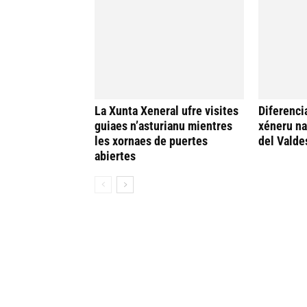
La Xunta Xeneral ufre visites
Diferenci
guiaes n’asturianu mientres
xéneru n
les xornaes de puertes
del Valde
abiertes