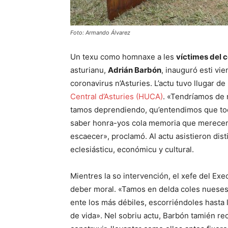
Foto: Armando Álvarez
Un texu como homnaxe a les
víctimes del c
asturianu,
Adrián Barbón
, inauguró esti vi
coronavirus n’Asturies. L’actu tuvo llugar d
Central d’Asturies (HUCA)
. «Tendríamos de 
tamos deprendiendo, qu’entendimos que t
saber honra-yos cola memoria que merecen. A
escaecer», proclamó. Al actu asistieron distin
eclesiásticu, económicu y cultural.
Mientres la so intervención, el xefe del Exe
deber moral. «Tamos en delda coles nueses
ente los más débiles, escorriéndoles hasta l
de vida». Nel sobriu actu, Barbón tamién r