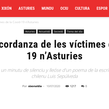
XIXÓN
ASTURIES
MUNDU
OCIU
CULTURA
ESPOR
mes de la Covid-19 n’Asturies
Asturies
Actualidá
Sociedá
Tema del día
lcordanza de les víctimes 
19 n’Asturies
 un minutu de silenciu y lleóse d'un poema de la escri
chilenu Luis Sepúlveda
Por
xixonaldia
-
10/07/2020
1217
0