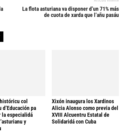
Artículu viniente
da
La flota asturiana va disponer d’un 71% más
de cuota de xarda que l’añu pasáu
históricu col
Xixón inaugura los Xardinos
u d’Educación pa
Alicia Alonso como previa del
 la especialidá
XVIII Alcuentru Estatal de
’asturianu y
Solidaridá con Cuba
u