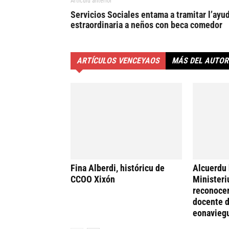
Artículu anterior
Servicios Sociales entama a tramitar l’ayu
estraordinaria a neños con beca comedor
ARTÍCULOS VENCEYAOS
MÁS DEL AUTOR
Fina Alberdi, históricu de
Alcuerdu 
CCOO Xixón
Ministeri
reconocer
docente d
eonavieg