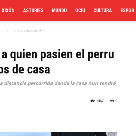
XIXÓN
ASTURIES
MUNDU
OCIU
CULTURA
ESPOR
sien el perru a mas de 200...
 a quien pasien el perru
os de casa
la distancia percorrida dende la casa nun tendrá
1467
0