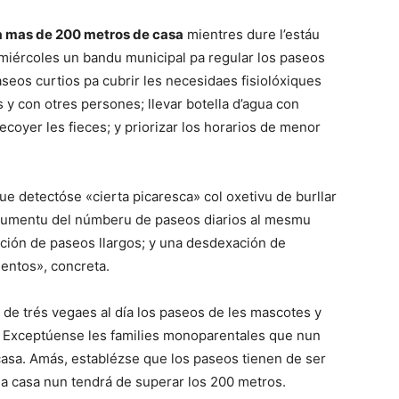
 a mas de 200 metros de casa
mientres dure l’estáu
 miércoles un bandu municipal pa regular los paseos
seos curtios pa cubrir les necesidaes fisiolóxiques
s y con otres persones; llevar botella d’agua con
recoyer les fieces; y priorizar los horarios de menor
e detectóse «cierta picaresca» col oxetivu de burllar
l’aumentu del númberu de paseos diarios al mesmu
ación de paseos llargos; y una desdexación de
entos», concreta.
mu de trés vegaes al día los paseos de les mascotes y
 Exceptúense les families monoparentales que nun
 casa. Amás, establézse que los paseos tienen de ser
 la casa nun tendrá de superar los 200 metros.