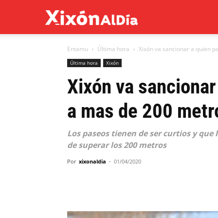
Xixón
Entamu
Última hora
Xixón va sancionar a quien pa
al
Última hora
Xixón
Xixón va sancionar
día
a mas de 200 metr
Los paseos tienen de ser curtios y que 
de superar los 200 metros
Por
xixonaldia
-
01/04/2020