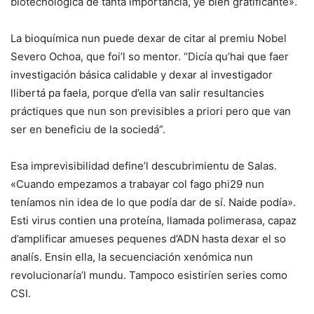
biotecnológica de tanta importancia, ye bien gratificante».
La bioquímica nun puede dexar de citar al premiu Nobel
Severo Ochoa, que foi’l so mentor. “Dicía qu’hai que faer
investigación básica calidable y dexar al investigador
llibertá pa faela, porque d’ella van salir resultancies
práctiques que nun son previsibles a priori pero que van
ser en beneficiu de la sociedá”.
Esa imprevisibilidad define’l descubrimientu de Salas.
«Cuando empezamos a trabayar col fago phi29 nun
teníamos nin idea de lo que podía dar de sí. Naide podía».
Esti virus contien una proteína, llamada polimerasa, capaz
d’amplificar amueses pequenes d’ADN hasta dexar el so
analís. Ensin ella, la secuenciación xenómica nun
revolucionaría’l mundu. Tampoco esistiríen series como
CSI.