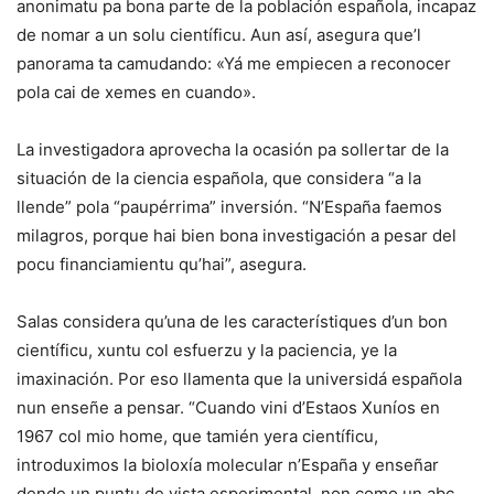
anonimatu pa bona parte de la población española, incapaz
de nomar a un solu científicu. Aun así, asegura que’l
panorama ta camudando: «Yá me empiecen a reconocer
pola cai de xemes en cuando».
La investigadora aprovecha la ocasión pa sollertar de la
situación de la ciencia española, que considera “a la
llende” pola “paupérrima” inversión. “N’España faemos
milagros, porque hai bien bona investigación a pesar del
pocu financiamientu qu’hai”, asegura.
Salas considera qu’una de les característiques d’un bon
científicu, xuntu col esfuerzu y la paciencia, ye la
imaxinación. Por eso llamenta que la universidá española
nun enseñe a pensar. “Cuando vini d’Estaos Xuníos en
1967 col mio home, que tamién yera científicu,
introduximos la bioloxía molecular n’España y enseñar
dende un puntu de vista esperimental, non como un abc