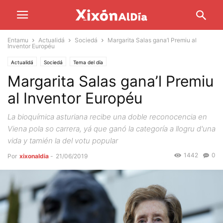
Entamu
Actualidá
Sociedá
Margarita Salas gana’l Premiu al
Inventor Européu
Actualidá
Sociedá
Tema del día
Margarita Salas gana’l Premiu
al Inventor Européu
La bioquímica asturiana recibe una doble reconocencia en
Viena pola so carrera, yá que ganó la categoría a llogru d'una
vida y tamién la del votu popular
1442
0
Por
xixonaldia
-
21/06/2019