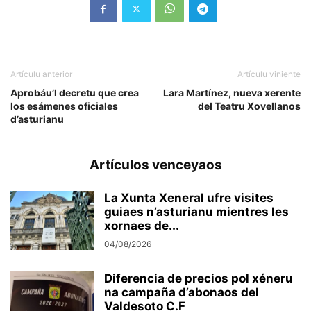
Artículu anterior
Artículu viniente
Aprobáu’l decretu que crea
Lara Martínez, nueva xerente
los esámenes oficiales
del Teatru Xovellanos
d’asturianu
Artículos venceyaos
La Xunta Xeneral ufre visites
guiaes n’asturianu mientres les
xornaes de...
04/08/2026
Diferencia de precios pol xéneru
na campaña d’abonaos del
Valdesoto C.F