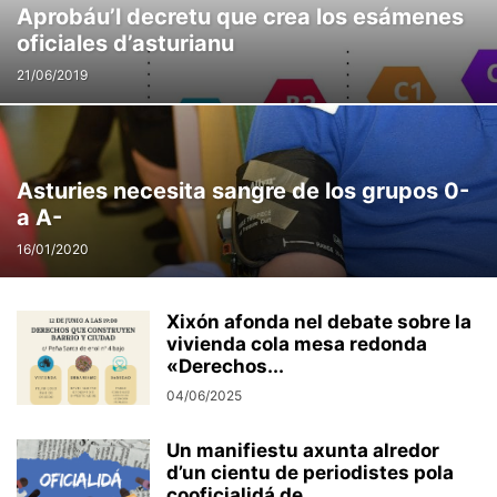
Aprobáu’l decretu que crea los esámenes
oficiales d’asturianu
21/06/2019
Asturies necesita sangre de los grupos 0-
a A-
16/01/2020
Xixón afonda nel debate sobre la
vivienda cola mesa redonda
«Derechos...
04/06/2025
Un manifiestu axunta alredor
d’un cientu de periodistes pola
cooficialidá de...