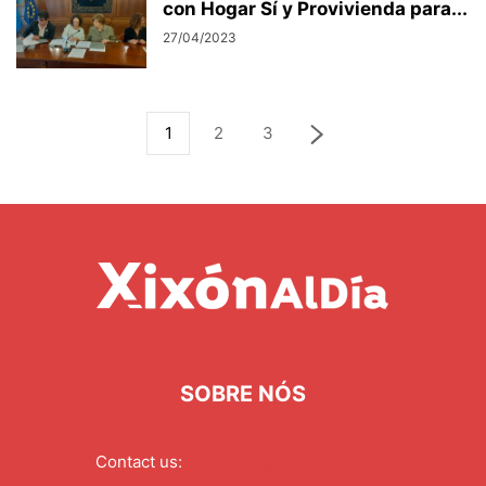
con Hogar Sí y Provivienda para...
27/04/2023
1
2
3
SOBRE NÓS
Contact us:
redaccion@xixonaldia.com